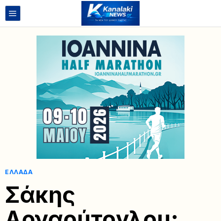
ΕΛΛΆΔΑ
Σάκης
Αρναούτογλου: