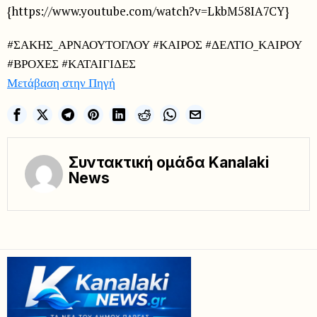
{https://www.youtube.com/watch?v=LkbM58IA7CY}
#ΣΑΚΗΣ_ΑΡΝΑΟΥΤΟΓΛΟΥ #ΚΑΙΡΟΣ #ΔΕΛΤΙΟ_ΚΑΙΡΟΥ
#ΒΡΟΧΕΣ #ΚΑΤΑΙΓΙΔΕΣ
Μετάβαση στην Πηγή
Συντακτική ομάδα Kanalaki
News