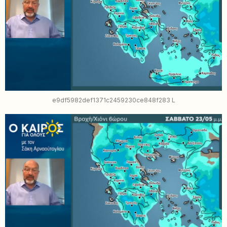
e9df5982def1371c2459230ce848f283 L