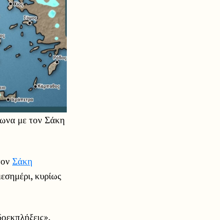
φωνα με τον Σάκη
 τον
Σάκη
μεσημέρι, κυρίως
δοεκπλήξεις»,