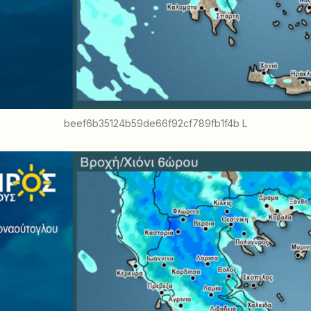
beef6b35124b59de66f92cf789fb1f4b L