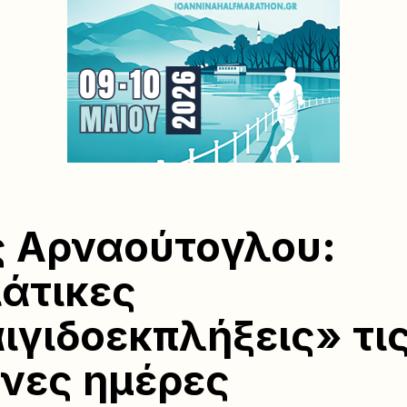
 Αρναούτογλου:
ιάτικες
ιγιδοεκπλήξεις» τι
νες ημέρες