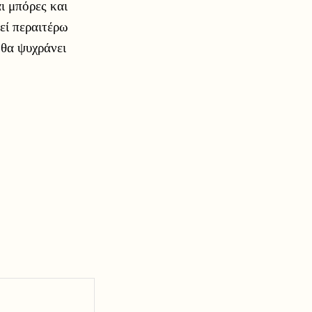
ι μπόρες και
εί περαιτέρω
 θα ψυχράνει