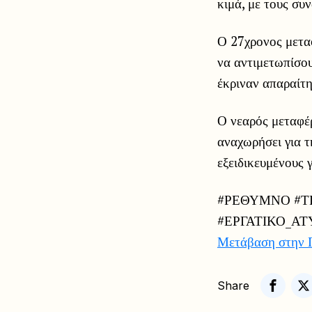
κιμά, με τους σ
Ο 27χρονος μετα
να αντιμετωπίσου
έκριναν απαραίτ
Ο νεαρός μεταφέ
αναχωρήσει για τ
εξειδικευμένους 
#ΡΕΘΥΜΝΟ #Τ
#ΕΡΓΑΤΙΚΟ_Α
Μετάβαση στην 
Share