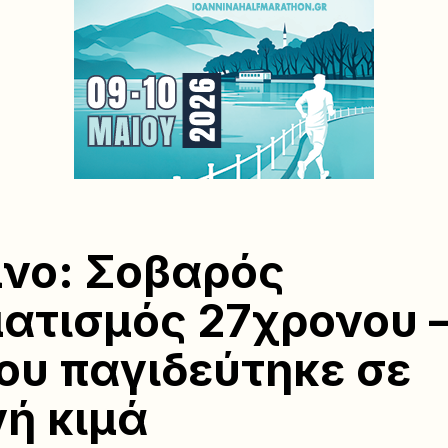
νο: Σοβαρός
ατισμός 27χρονου –
του παγιδεύτηκε σε
ή κιμά