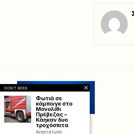
DON'T MISS
Φωτιά σε
κάμπινγκ στο
Μονολίθι
Πρέβεζας –
Κάηκαν δυο
τροχόσπιτα
Αναστάτωση