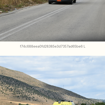
f74c688eea0fd28385e3d7357ad65be6 L