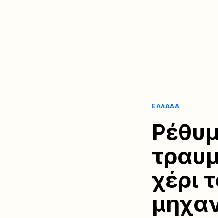
ΕΛΛΆΔΑ
Ρέθυμ
τραυμ
χέρι 
μηχαν