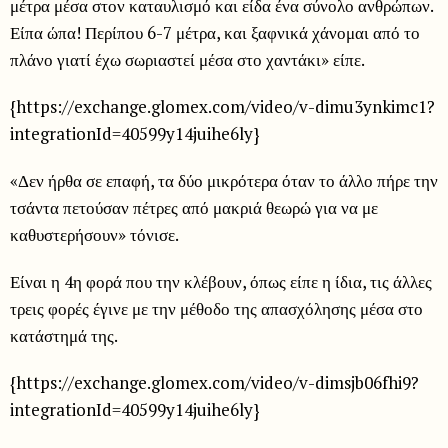
μέτρα μέσα στον καταυλισμό και είδα ένα σύνολο ανθρώπων.
Είπα ώπα! Περίπου 6-7 μέτρα, και ξαφνικά χάνομαι από το
πλάνο γιατί έχω σωριαστεί μέσα στο χαντάκι» είπε.
{https://exchange.glomex.com/video/v-dimu3ynkimc1?
integrationId=40599y14juihe6ly}
«Δεν ήρθα σε επαφή, τα δύο μικρότερα όταν το άλλο πήρε την
τσάντα πετούσαν πέτρες από μακριά θεωρώ για να με
καθυστερήσουν» τόνισε.
Είναι η 4η φορά που την κλέβουν, όπως είπε η ίδια, τις άλλες
τρεις φορές έγινε με την μέθοδο της απασχόλησης μέσα στο
κατάστημά της.
{https://exchange.glomex.com/video/v-dimsjb06fhi9?
integrationId=40599y14juihe6ly}