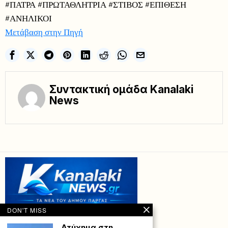
#ΠΑΤΡΑ #ΠΡΩΤΑΘΛΗΤΡΙΑ #ΣΤΙΒΟΣ #ΕΠΙΘΕΣΗ
#ΑΝΗΛΙΚΟΙ
Μετάβαση στην Πηγή
Συντακτική ομάδα Kanalaki
News
DON'T MISS
Ατύχημα στη