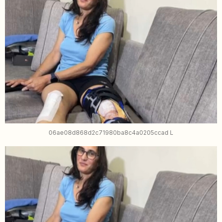
06ae08d868d2c71980ba8c4a0205ccad L