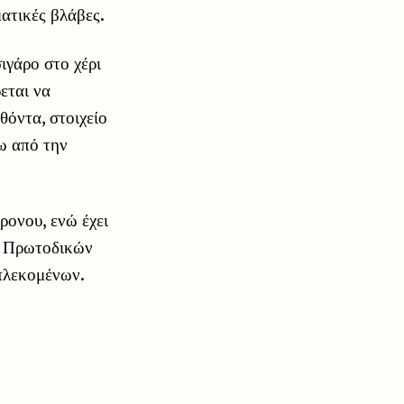
ατικές βλάβες.
ιγάρο στο χέρι
εται να
θόντα, στοιχείο
σω από την
ονου, ενώ έχει
έα Πρωτοδικών
μπλεκομένων.