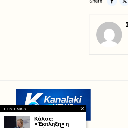
Share
DON'T MISS
Κάλας:
«Έκπληξη» η