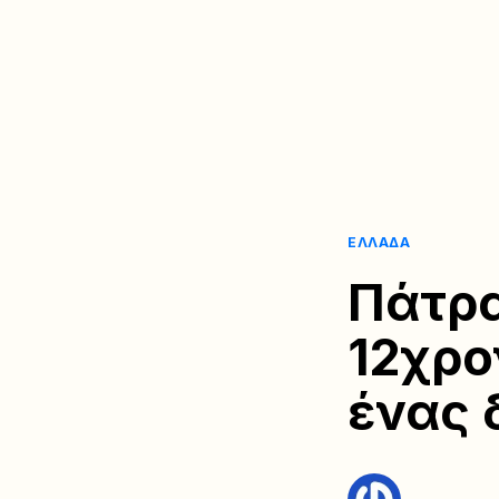
ΕΛΛΆΔΑ
Πάτρα
12χρο
ένας 