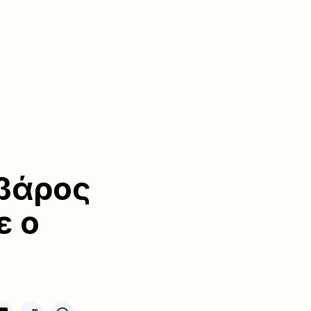
 βάρος
ε ο