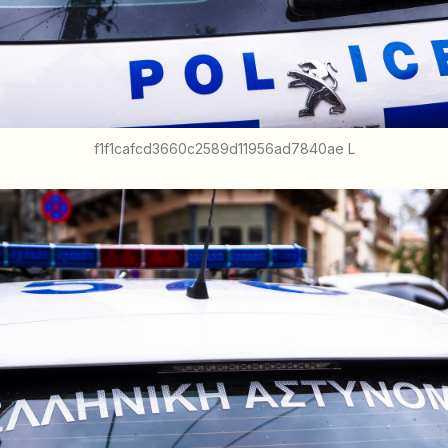
f1f1cafcd3660c2589d11956ad7840ae L