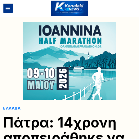
ΕΛΛΆΔΑ
Πάτρα: 14χρονη
αποπειράθηκε να