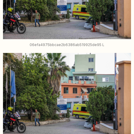
06efa4975bbcae2b6386ab519925de95 L