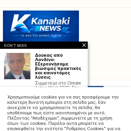
DON'T MISS
Δούκας από
Λονδίνο:
Εξερευνήσαμε
βιώσιμες πρακτικές
και καινοτόμες
Powered with
by Hostville”)
λύσεις
Συμμετείχε στο Climate
Action Week 2026. Στο
Λονδίνο βρέθηκε αυτές
Χρησιμοποιούμε cookies για να σας προσφέρουμε την
Κουβέιτ: Δεκατρείς
καλύτερη δυνατή εμπειρία στη σελίδα μας. Εάν
νεκροί εξαιτίας
συνεχίσετε να χρησιμοποιείτε τη σελίδα, θα
κατανάλωσης
υποθέσουμε πως είστε ικανοποιημένοι με αυτό.
νοθευμένων
Πιέζοντας “Αποδέχομαι”, συμφωνείτε με τη χρήση
αλκοολούχων
όλων των cookies. Παρόλα αυτα μπορείτε να
ποτών
©2026 - All rights reserved. Απαγορεύεται ρητά η
επισκεφθείτε την ενότητα "Ρυθμίσεις Cookies" για να
Δεκατρείς άνθρωποι