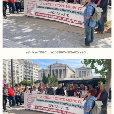
e841ce439b11bfe208f865483e62ae96 L