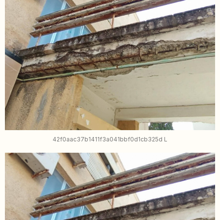
42f0aac37b1411f3a041bbf0d1cb325d L