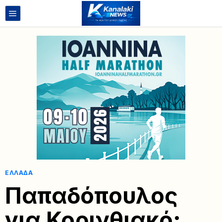
ΕΛΛΆΔΑ
Παπαδόπουλος
για Κορινθιακό: