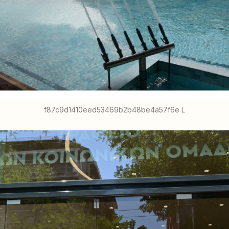
f87c9d1410eed53469b2b48be4a57f6e L