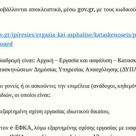
ποβάλλονται αποκλειστικά, μέσω gov.gr, με τους κωδικο
.gr/ipiresies/ergasia-kai-asphalise/kataskenoseis
-oaed
διαδρομή είναι: Αρχική – Εργασία και ασφάλιση – Κατασ
τασκηνώσεων Δημόσιας Υπηρεσίας Απασχόλησης (ΔΥΠΑ
οι γονείς ή οι ασκούντες την επιμέλεια (ανάδοχοι, κηδεμόν
ιών, οι οποίοι είναι:
 εξαρτημένη σχέση εργασίας ιδιωτικού δικαίου,
στον e-EΦΚΑ, λόγω εξαρτημένης σχέσης εργασίας με εισφ