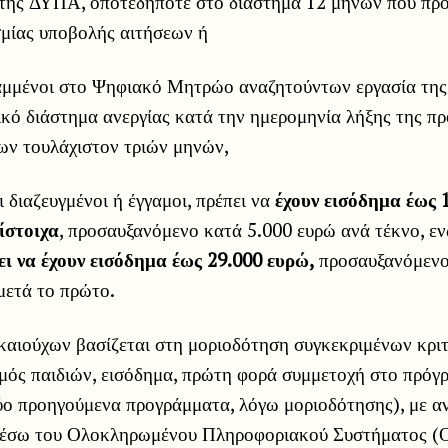
 της ΔΥΠΑ, οποτεδήποτε στο διάστημα 12 μηνών που προ
σμίας υποβολής αιτήσεων ή
ραμμένοι στο Ψηφιακό Μητρώο αναζητούντων εργασία τη
κό διάστημα ανεργίας κατά την ημερομηνία λήξης της π
ων τουλάχιστον τριών μηνών,
αι διαζευγμένοι ή έγγαμοι, πρέπει να
έχουν εισόδημα έως 
ίστοιχα
, προσαυξανόμενο κατά 5.000 ευρώ ανά τέκνο, ενώ
ει να έχουν εισόδημα έως 29.000 ευρώ,
προσαυξανόμενο
μετά το πρώτο.
ικαιούχων βασίζεται στη μοριοδότηση συγκεκριμένων κρι
θμός παιδιών, εισόδημα, πρώτη φορά συμμετοχή στο πρόγ
ο προηγούμενα προγράμματα, λόγω μοριοδότησης), με αν
 μέσω του Ολοκληρωμένου Πληροφοριακού Συστήματος 