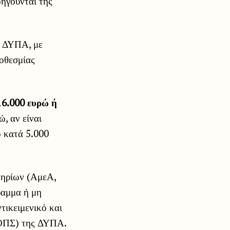
ηγούνται της
ς ΔΥΠΑ, με
ροθεσμίας
16.000 ευρώ ή
, αν είναι
 κατά 5.000
τηρίων (ΑμεΑ,
ραμμα ή μη
τικειμενικό και
(ΟΠΣ) της ΔΥΠΑ.