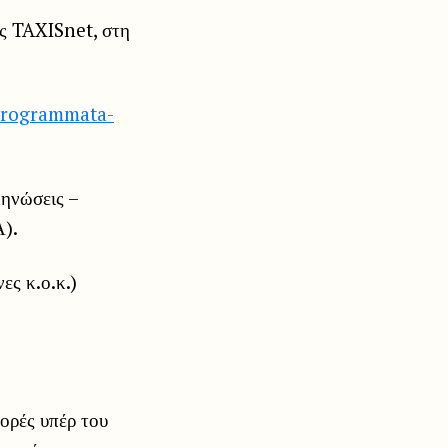
ύς TAXISnet, στη
/programmata-
κηνώσεις –
).
ες κ.ο.κ.)
ορές υπέρ του