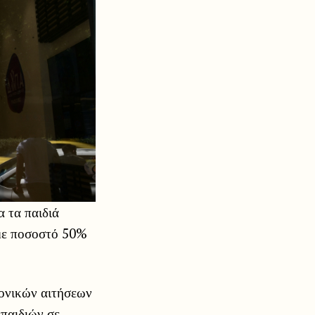
α τα παιδιά
 με ποσοστό 50%
ρονικών αιτήσεων
 παιδιών σε