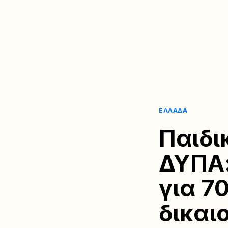
ΕΛΛΆΔΑ
Παιδι
ΔΥΠΑ:
για 7
δικαι