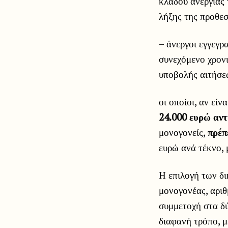
κλάδου ανεργίας
λήξης της προθε
– άνεργοι εγγεγ
συνεχόμενο χρονι
υποβολής αιτήσε
οι οποίοι, αν είν
24.000 ευρώ αντ
μονογονείς,
πρέπ
ευρώ ανά τέκνο, 
Η επιλογή των δ
μονογονέας, αρι
συμμετοχή στα δύ
διαφανή τρόπο,