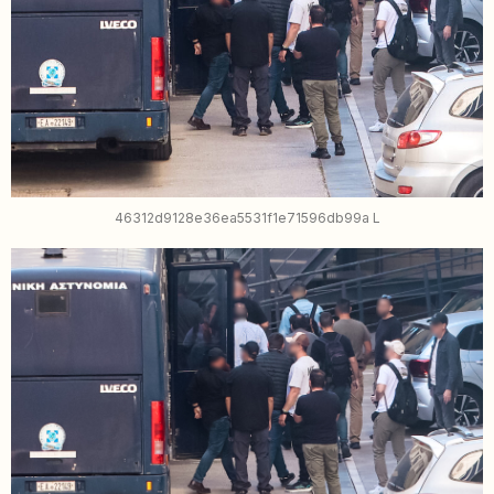
46312d9128e36ea5531f1e71596db99a L