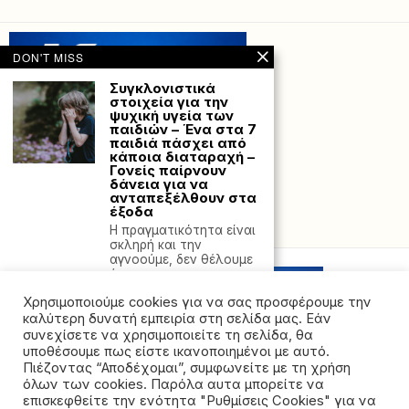
DON'T MISS
Συγκλονιστικά
στοιχεία για την
ψυχική υγεία των
παιδιών – Ένα στα 7
παιδιά πάσχει από
κάποια διαταραχή –
Γονείς παίρνουν
δάνεια για να
ανταπεξέλθουν στα
έξοδα
Powered with
by Hostville”)
Η πραγματικότητα είναι
σκληρή και την
αγνοούμε, δεν θέλουμε
ή
Χρησιμοποιούμε cookies για να σας προσφέρουμε την
Έλληνας καθηγητής
στη Ν. Καλιφόρνια:
καλύτερη δυνατή εμπειρία στη σελίδα μας. Εάν
Το νερό είναι
συνεχίσετε να χρησιμοποιείτε τη σελίδα, θα
μολυσμένο και
υποθέσουμε πως είστε ικανοποιημένοι με αυτό.
βρέχει στάχτες – Η
Πιέζοντας “Αποδέχομαι”, συμφωνείτε με τη χρήση
φωτιά δεν
όλων των cookies. Παρόλα αυτα μπορείτε να
ελέγχεται
©2026 - All rights reserved. Απαγορεύεται ρητά η
επισκεφθείτε την ενότητα "Ρυθμίσεις Cookies" για να
«Δεν μπορούμε να