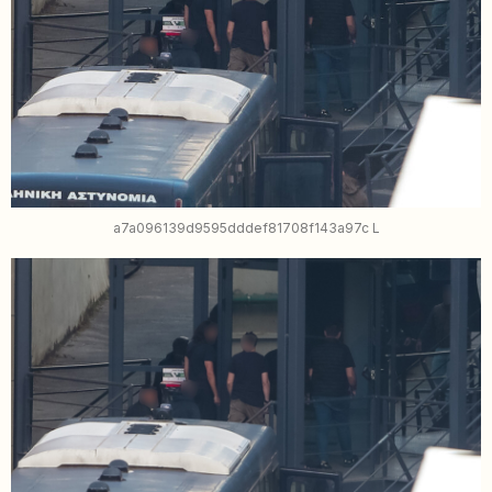
a7a096139d9595dddef81708f143a97c L