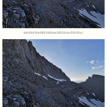
ddc6b616e9893d6dae28529cbc55936a L