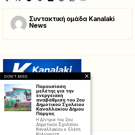
Συντακτική ομάδα Kanalaki
News
DON'T MISS
Παρουσίαση
μελέτης για την
ενεργειακή
αναβάθμιση του 2ου
Δημοτικού Σχολείου
Καναλλακίου Δήμου
Πάργας
Η Δ/ντρια του 2ου
Powered with
by Hostville”)
Δημοτικού Σχολείου
Καναλλακίου κ. Ελένη
Κολιοφώτη