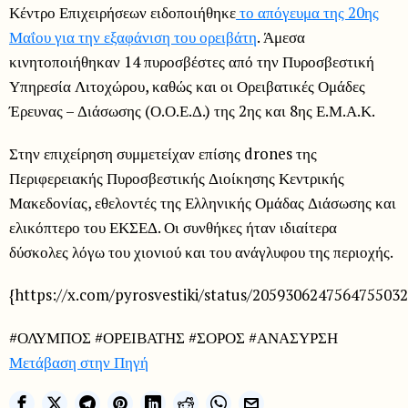
Κέντρο Επιχειρήσεων ειδοποιήθηκε
το απόγευμα της 20ης
Μαΐου για την εξαφάνιση του ορειβάτη
. Άμεσα
κινητοποιήθηκαν 14 πυροσβέστες από την Πυροσβεστική
Υπηρεσία Λιτοχώρου, καθώς και οι Ορειβατικές Ομάδες
Έρευνας – Διάσωσης (Ο.Ο.Ε.Δ.) της 2ης και 8ης Ε.Μ.Α.Κ.
Στην επιχείρηση συμμετείχαν επίσης drones της
Περιφερειακής Πυροσβεστικής Διοίκησης Κεντρικής
Μακεδονίας, εθελοντές της Ελληνικής Ομάδας Διάσωσης και
ελικόπτερο του ΕΚΣΕΔ. Οι συνθήκες ήταν ιδιαίτερα
δύσκολες λόγω του χιονιού και του ανάγλυφου της περιοχής.
{https://x.com/pyrosvestiki/status/2059306247564755032
#ΟΛΥΜΠΟΣ #ΟΡΕΙΒΑΤΗΣ #ΣΟΡΟΣ #ΑΝΑΣΥΡΣΗ
Μετάβαση στην Πηγή