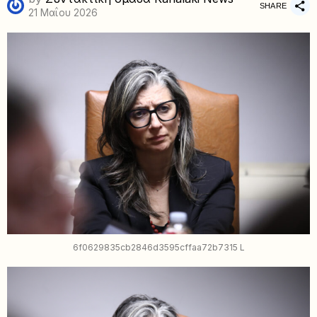
SHARE
21 Μαΐου 2026
6f0629835cb2846d3595cffaa72b7315 L