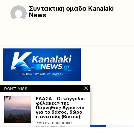
Συντακτική ομάδα Kanalaki
News
DON'T MISS
ΕΔΑΣΑ – Οι «άγγελοι
φύλακες» της
Πάρνηθας: Αγρυπνία
για το δάσος, δώρο
Powered with
by Hostville”)
η ανατολή (Βίντεο)
Ένα εντυπωσιακό
βίντεο από την
ανατολή στην Πάρνηθα