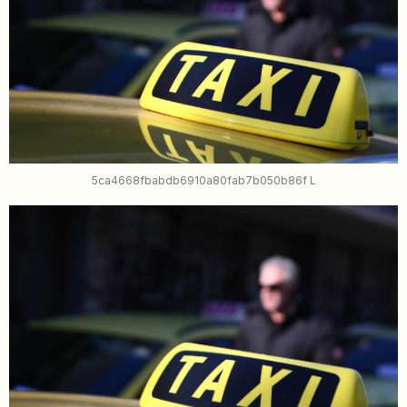
5ca4668fbabdb6910a80fab7b050b86f L