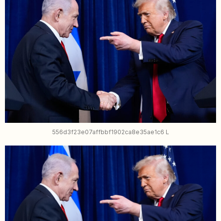
556d3f23e07affbbf1902ca8e35ae1c6 L