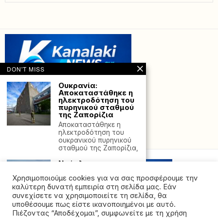
DON'T MISS
Ουκρανία:
Αποκαταστάθηκε η
ηλεκτροδότηση του
πυρηνικού σταθμού
της Ζαπορίζια
Αποκαταστάθηκε η
ηλεκτροδότηση του
Powered with
by Hostville”)
ουκρανικού πυρηνικού
σταθμού της Ζαπορίζια,
Ναύπλιο:
Αντιδράσεις για την
άφιξη του
Χρησιμοποιούμε cookies για να σας προσφέρουμε την
κρουαζιερόπλοιου
καλύτερη δυνατή εμπειρία στη σελίδα μας. Εάν
«Crown Iris» –
συνεχίσετε να χρησιμοποιείτε τη σελίδα, θα
Μεταφέρει
υποθέσουμε πως είστε ικανοποιημένοι με αυτό.
Ισραηλινούς
Πιέζοντας “Αποδέχομαι”, συμφωνείτε με τη χρήση
τουρίστες