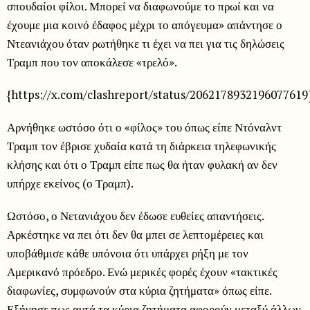
σπουδαίοι φίλοι. Μπορεί να διαφωνούμε το πρωί και να
έχουμε μια κοινό έδαφος μέχρι το απόγευμα» απάντησε ο
Ντεανιάχου όταν ρωτήθηκε τι έχει να πει για τις δηλώσεις
Τραμπ που τον αποκάλεσε «τρελό».
{https://x.com/clashreport/status/2062178932196077619
Αρνήθηκε ωστόσο ότι ο «φίλος» του όπως είπε Ντόναλντ
Τραμπ τον έβρισε χυδαία κατά τη διάρκεια τηλεφωνικής
κλήσης και ότι ο Τραμπ είπε πως θα ήταν φυλακή αν δεν
υπήρχε εκείνος (ο Τραμπ).
Ωστόσο, ο Νετανιάχου δεν έδωσε ευθείες απαντήσεις.
Αρκέστηκε να πει ότι δεν θα μπει σε λεπτομέρειες και
υποβάθμισε κάθε υπόνοια ότι υπάρχει ρήξη με τον
Αμερικανό πρόεδρο. Ενώ μερικές φορές έχουν «τακτικές
διαφωνίες, συμφωνούν στα κύρια ζητήματα» όπως είπε.
Εξήγησε πως αυτά τα κύρια ζητήματα αφορούν μεταξύ άλλων