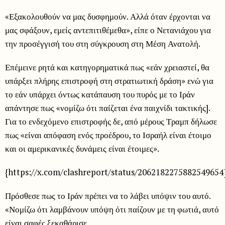
«Εξακολουθούν να μας δυσφημούν. Αλλά όταν έρχονται να
μας σφάξουν, εμείς αντεπιτιθέμεθα», είπε ο Νετανιάχου για
την προσέγγισή του στη σύγκρουση στη Μέση Ανατολή.
Επέμεινε ρητά και κατηγορηματικά πως «εάν χρειαστεί, θα
υπάρξει πλήρης επιστροφή στη στρατιωτική δράση» ενώ για
το εάν υπάρχει όντως κατάπαυση του πυρός με το Ιράν
απάντησε πως «νομίζω ότι παίζεται ένα παιχνίδι τακτικής].
Για το ενδεχόμενο επιστροφής δε, από μέρους Τραμπ δήλωσε
πως «είναι απόφαση ενός προέδρου, το Ισραήλ είναι έτοιμο
και οι αμερικανικές δυνάμεις είναι έτοιμες».
{https://x.com/clashreport/status/2062182275882549654
Πρόσθεσε πως το Ιράν πρέπει να το λάβει υπόψιν του αυτό.
«Νομίζω ότι λαμβάνουν υπόψη ότι παίζουν με τη φωτιά, αυτό
είναι σαφές ξεκαθάρισε.