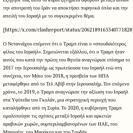
την αποτροπή του Ιράν να αποκτήσει πυρηνικά όπλα και την
απειλή του Ισραήλ με το συγκεκριμένο θέμα.
{https://x.com/clashreport/status/2062189163340771828
Ο Νετανιάχου επέμεινε ότι ο Τραμπ είναι ο «σπουδαιότερος
φίλος του Ισραήλ». Σημειώνεται εξάλλου, ότι ο Τραμπ ήταν
αυτός που κατά την πρώτη του θητεία αναγνώρισε επίσημα το
2017 την Ιερουσαλήμ ως πρωτεύουσα του Ισραήλ ενώ στη
συνέχεια, τον Μάιο του 2018, η πρεσβεία των ΗΠΑ
μεταφέρθηκε από το Τελ Αβίβ στην Ιερουσαλήμ. Τον επόμενο
χρόνο, το 2019, ο Τραμπ αναγνώρισε την αξίωση του Ισραήλ
στα Υψίπεδα του Γκολάν, μια στρατηγική περιοχή που
καταλήφθηκε από τη Συρία. Το 2020, η κυβέρνηση Τραμπ
ομαλοποίησε τις σχέσεις μεταξύ Ισραήλ και αρκετών
αραβικών χωρών, συμπεριλαμβανομένων των ΗΑΕ, του
Μπαχρέιν, του Μαρόκου και του Σουδάν.