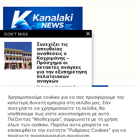
DON'T MISS
Συνεχίζει τις
απευθείας
αναθέσεις ο
Καχριμάνης –
Πρόσχημα οι
έκτακτες ανάγκες
για την εξυπηρέτηση
Powered with
by Hostville”)
πελατειακών
αναγκών
Γράφει ο Κώστας Δ.
Καλτσής ΚΑΛΗ χρονιά
Χρησιμοποιούμε cookies για να σας προσφέρουμε την
όταν λέμε,
καλύτερη δυνατή εμπειρία στη σελίδα μας. Εάν
Ιράν: Κατηγορεί τις
συνεχίσετε να χρησιμοποιείτε τη σελίδα, θα
ΗΠΑ για παραβίαση
υποθέσουμε πως είστε ικανοποιημένοι με αυτό.
της εκεχειρίας και
Πιέζοντας “Αποδέχομαι”, συμφωνείτε με τη χρήση
προειδοποιεί με
όλων των cookies. Παρόλα αυτα μπορείτε να
αντίποινα
©2026 - All rights reserved. Απαγορεύεται ρητά η
επισκεφθείτε την ενότητα "Ρυθμίσεις Cookies" για να
Τι αναφέρει το ιρανικό
αναδημοσίευση χωρίς προηγούμενη έγγραφη άδεια
παρέχετε προσαρμοσμένη συναίνεση.
ΥΠΕΞ. Το ιρανικό