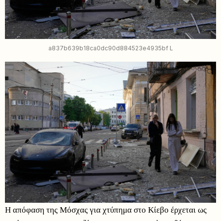
a837b639b18ca0dc90d884523e4935bf L
Η απόφαση της Μόσχας για χτύπημα στο Κίεβο έρχεται ως