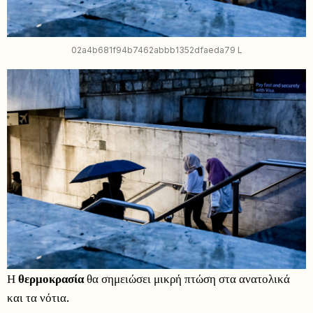
02a4b681f94b7462abbb1352dfaeda79 L
Η
θερμοκρασία
θα σημειώσει μικρή πτώση στα ανατολικά
και τα νότια.