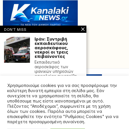
DON'T MISS
Ιράν: Συντριβή
εκπαιδευτικού
αεροσκάφους,
νεκροί οι τρεις
επιβαίνοντες
Εκπαιδευτικό
Powered with
by Hostville”)
αεροσκάφος των
ιρανικών υπηρεσιών
ασφαλείας συνετρίβη
σήμερα στην επαρχία
Χρησιμοποιούμε cookies για να σας προσφέρουμε την
Λαμία:
καλύτερη δυνατή εμπειρία στη σελίδα μας. Εάν
Σταφυλόκοκκος
συνεχίσετε να χρησιμοποιείτε τη σελίδα, θα
εντοπίστηκε στα
υποθέσουμε πως είστε ικανοποιημένοι με αυτό.
δείγματα των
Πιέζοντας “Αποδέχομαι”, συμφωνείτε με τη χρήση
σχολικών γευμάτων
όλων των cookies. Παρόλα αυτα μπορείτε να
©2026 - All rights reserved. Απαγορεύεται ρητά η
Σταφυλόκοκκος
επισκεφθείτε την ενότητα "Ρυθμίσεις Cookies" για να
εντοπίστηκε σε
αναδημοσίευση χωρίς προηγούμενη έγγραφη άδεια
παρέχετε προσαρμοσμένη συναίνεση.
δείγματα των σχολικών
της ιδιοκτήτριας εταιρείας
γευμάτων στη Λαμία,