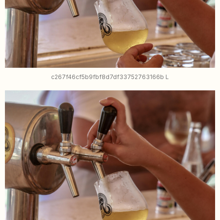
c267f46cf5b9fbf8d7df33752763166b L