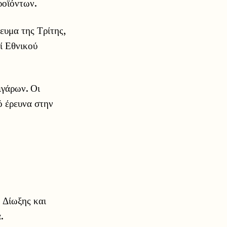
ροϊόντων.
υμα της Τρίτης,
ί Εθνικού
ιγάρων. Οι
ό έρευνα στην
 Δίωξης και
.