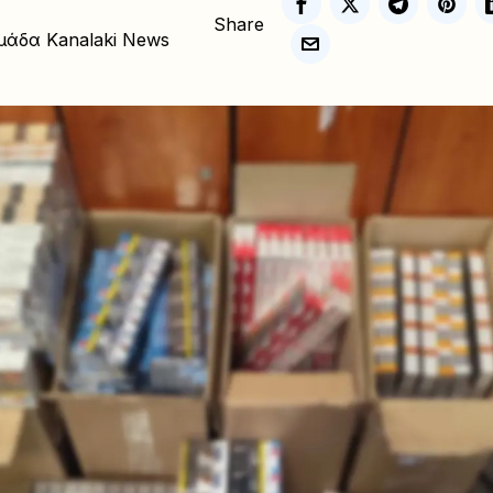
Share
μάδα Kanalaki News