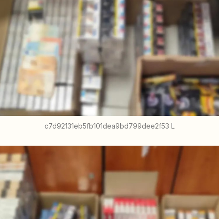
c7d92131eb5fb101dea9bd799dee2f53 L