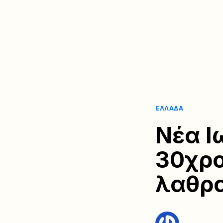
ΕΛΛΆΔΑ
Νέα Ι
30χρο
λαθρα