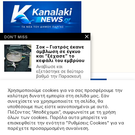
DON'T MISS
Σοκ – Γιατρός έκανε
άμβλωση σε έγκυο
και “ξέχασε” το
κεφάλι του εμβρύου
Powered with
by Hostville”)
Αναβίωσε και
εξετάστηκε σε δεύτερο
βαθμό την Παρασκευή
από το
Χρησιμοποιούμε cookies για να σας προσφέρουμε την
Γαλλία: Στη σκιά του
σκανδάλου για τη
καλύτερη δυνατή εμπειρία στη σελίδα μας. Εάν
χρήση παράνομων
συνεχίσετε να χρησιμοποιείτε τη σελίδα, θα
πρακτικών στην
υποθέσουμε πως είστε ικανοποιημένοι με αυτό.
επεξεργασία
Πιέζοντας “Αποδέχομαι”, συμφωνείτε με τη χρήση
μεταλλικού νερού η
όλων των cookies. Παρόλα αυτα μπορείτε να
κυβέρνηση Μακρόν
©2026 - All rights reserved. Απαγορεύεται ρητά η
επισκεφθείτε την ενότητα "Ρυθμίσεις Cookies" για να
Το σκάνδαλο της
αναδημοσίευση χωρίς προηγούμενη έγγραφη άδεια
παρέχετε προσαρμοσμένη συναίνεση.
παράνομης
της ιδιοκτήτριας εταιρείας
επεξεργασίας του