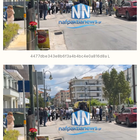
4477dbe343e8b6f3a4b4bc4e0a816d8a L