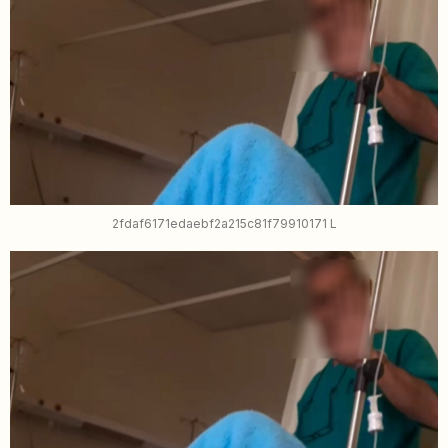
2fdaf6171edaebf2a215c81f79910171 L