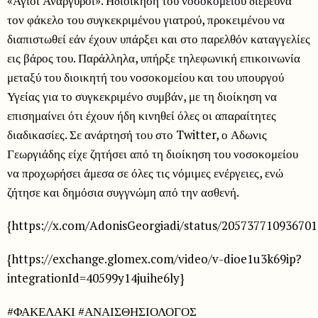
«Αγιοι Ανάργυροι». Ηδιοίκηση του νοσοκομείου διερευνά
τον φάκελο του συγκεκριμένου γιατρού, προκειμένου να
διαπιστωθεί εάν έχουν υπάρξει και στο παρελθόν καταγγελίες
εις βάρος του. Παράλληλα, υπήρξε τηλεφωνική επικοινωνία
μεταξύ του διοικητή του νοσοκομείου και του υπουργού
Υγείας για το συγκεκριμένο συμβάν, με τη διοίκηση να
επισημαίνει ότι έχουν ήδη κινηθεί όλες οι απαραίτητες
διαδικασίες. Σε ανάρτησή του στο Twitter, ο Αδωνις
Γεωργιάδης είχε ζητήσει από τη διοίκηση του νοσοκομείου
να προχωρήσει άμεσα σε όλες τις νόμιμες ενέργειες, ενώ
ζήτησε και δημόσια συγγνώμη από την ασθενή.
{https://x.com/AdonisGeorgiadi/status/20573771093670
{https://exchange.glomex.com/video/v-dioe1u3k69ip?
integrationId=40599y14juihe6ly}
#ΦΑΚΕΛΑΚΙ #ΑΝΑΙΣΘΗΣΙΟΛΟΓΟΣ