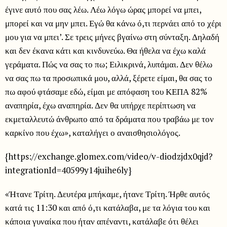
έγινε αυτό που σας λέω. Λέω λόγω ώρας μπορεί να μπει,
μπορεί και να μην μπει. Εγώ θα κάνω ό,τι περνάει από το χέρι
μου για να μπει’. Σε τρεις μήνες βγαίνω στη σύνταξη. Δηλαδή
και δεν έκανα κάτι και κινδυνεύω. Θα ήθελα να έχω καλά
γεράματα. Πώς να σας το πω; Ειλικρινά, λυπάμαι. Δεν θέλω
να σας πω τα προσωπικά μου, αλλά, ξέρετε είμαι, θα σας το
πω αφού φτάσαμε εδώ, είμαι με απόφαση του ΚΕΠΑ 82%
αναπηρία, έχω αναπηρία. Δεν θα υπήρχε περίπτωση να
εκμεταλλευτώ άνθρωπο από τα δράματα που τραβάω με τον
καρκίνο που έχω», καταλήγει ο αναισθησιολόγος.
{https://exchange.glomex.com/video/v-diodzjdx0qjd?
integrationId=40599y14juihe6ly}
«Ήτανε Τρίτη. Δευτέρα μπήκαμε, ήτανε Τρίτη. Ήρθε αυτός
κατά τις 11:30 και από ό,τι κατάλαβα, με τα λόγια του και
κάποια γυναίκα που ήταν απέναντι, κατάλαβε ότι θέλει