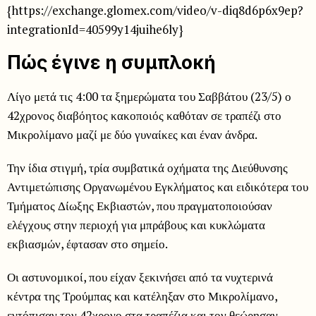
{https://exchange.glomex.com/video/v-diq8d6p6x9ep?
integrationId=40599y14juihe6ly}
Πώς έγινε η συμπλοκή
Λίγο μετά τις 4:00 τα ξημερώματα του Σαββάτου (23/5) ο
42χρονος διαβόητος κακοποιός καθόταν σε τραπέζι στο
Μικρολίμανο μαζί με δύο γυναίκες και έναν άνδρα.
Την ίδια στιγμή, τρία συμβατικά οχήματα της Διεύθυνσης
Αντιμετώπισης Οργανωμένου Εγκλήματος και ειδικότερα του
Τμήματος Δίωξης Εκβιαστών, που πραγματοποιούσαν
ελέγχους στην περιοχή για μπράβους και κυκλώματα
εκβιασμών, έφτασαν στο σημείο.
Οι αστυνομικοί, που είχαν ξεκινήσει από τα νυχτερινά
κέντρα της Τρούμπας και κατέληξαν στο Μικρολίμανο,
εντόπισαν τον 42χρονο στα τραπέζια και τον θεώρησαν