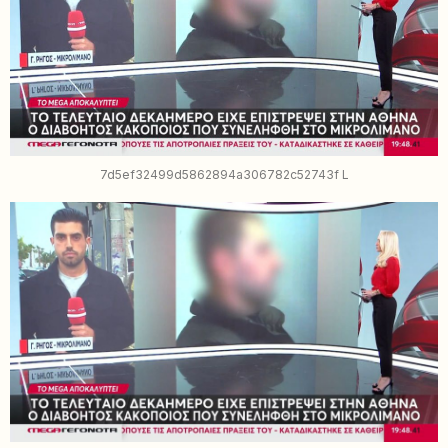
7d5ef32499d5862894a306782c52743f L