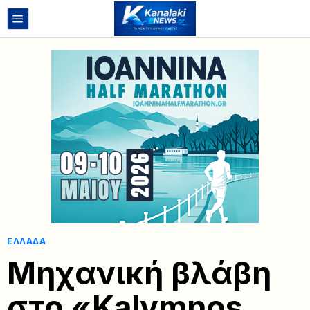
ΕΛΛΆΔΑ
Μηχανική βλάβη
στο «Kalymnos