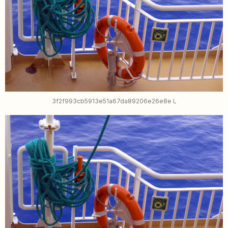
3f2f993cb5913e51a67da89206e26e8e L