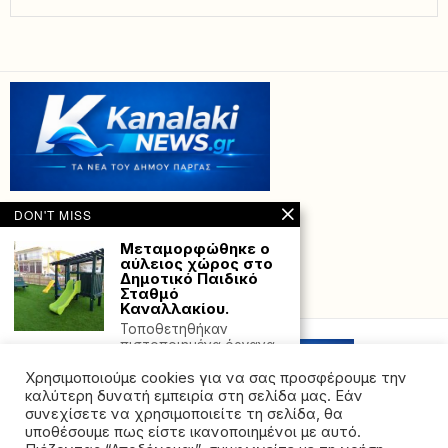
DON'T MISS
Μεταμορφώθηκε ο
αύλειος χώρος στο
Δημοτικό Παιδικό
Σταθμό
Powered with
by Hostville”)
Καναλλακίου.
Τοποθετηθήκαν
πιστοποιημένα όργανα
και διαμορφώθηκε ο
Χρησιμοποιούμε cookies για να σας προσφέρουμε την
χώρος με ειδικό τάπητα
καλύτερη δυνατή εμπειρία στη σελίδα μας. Εάν
Αυστραλία:
συνεχίσετε να χρησιμοποιείτε τη σελίδα, θα
Καταστροφικές
υποθέσουμε πως είστε ικανοποιημένοι με αυτό.
πλημμύρες και επτά