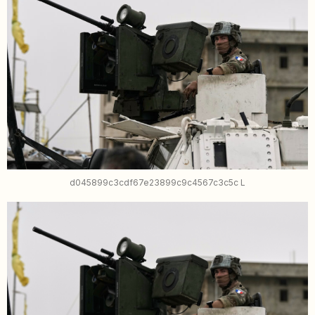
d045899c3cdf67e23899c9c4567c3c5c L