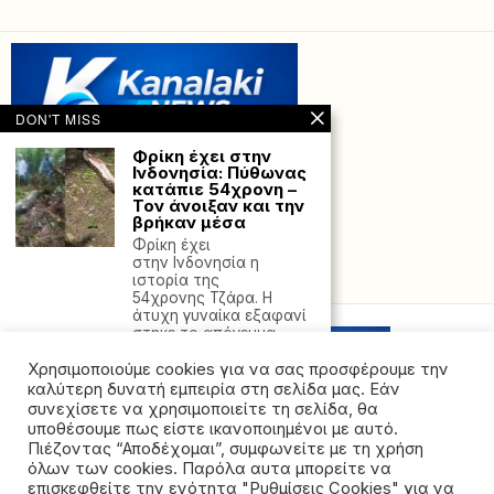
DON'T MISS
Φρίκη έχει στην
Ινδονησία: Πύθωνας
κατάπιε 54χρονη –
Τον άνοιξαν και την
βρήκαν μέσα
Φρίκη έχει
στην Ινδονησία η
ιστορία της
Powered with
by Hostville”)
54χρονης Τζάρα. Η
άτυχη γυναίκα εξαφανί
στηκε το απόγευμα
Δύο νεκροί από
Χρησιμοποιούμε cookies για να σας προσφέρουμε την
διακοπές: Άνδρας
καλύτερη δυνατή εμπειρία στη σελίδα μας. Εάν
και γυναίκα βρήκαν
συνεχίσετε να χρησιμοποιείτε τη σελίδα, θα
τραγικό τέλος στην
υποθέσουμε πως είστε ικανοποιημένοι με αυτό.
παραλία
Πιέζοντας “Αποδέχομαι”, συμφωνείτε με τη χρήση
Πήγαν διακοπές και
όλων των cookies. Παρόλα αυτα μπορείτε να
©2026 - All rights reserved. Απαγορεύεται ρητά η
ξεψύχησαν στην
επισκεφθείτε την ενότητα "Ρυθμίσεις Cookies" για να
παραλία: Ένας