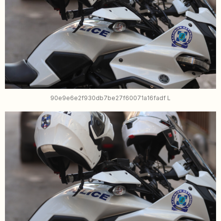
90e9e6e2f930db7be27f60071a16fadf L