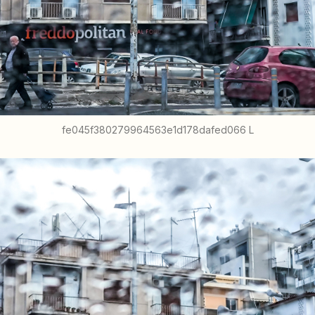
fe045f380279964563e1d178dafed066 L