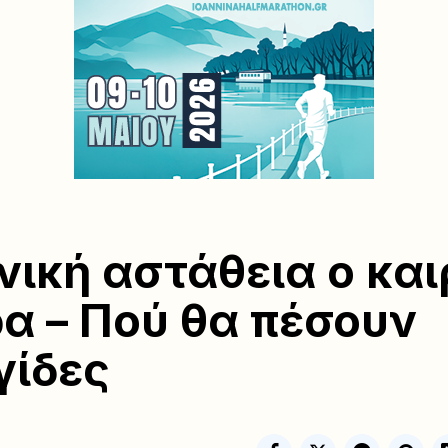
νική αστάθεια ο και
α – Πού θα πέσουν
γίδες