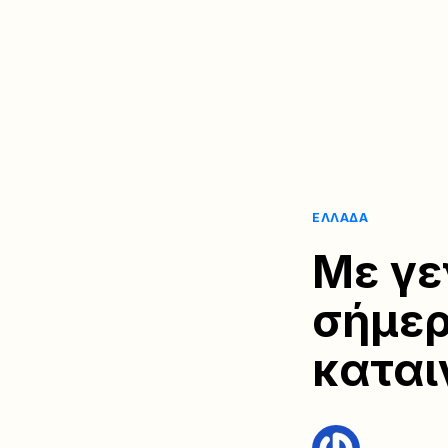
ΕΛΛΆΔΑ
Με γε
σήμερ
καται