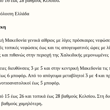
ό 16 έως 28 βαθμούς Κελσίου.
πόλοιπη Ελλάδα
άκη
κή Μακεδονία γενικά αίθριος με λίγες πρόσκαιρες νεφώσει
ές τοπικές νεφώσεις έως και τις απογευματινές ώρες με λί
 και πιθανώς στην περιοχή της Χαλκιδικής μεμονωμένες 
ιες διευθύνσεις 3 με 5 και στην κεντρική Μακεδονία τις
έως 6 μποφόρ. Από το απόγευμα μεταβλητοί 3 με 4 και π
νοτιοανατολικοί έως 5 μποφόρ.
ό 15 έως 26 και τοπικά έως 28 βαθμούς Κελσίου. Στη δ
3 βαθμούς χαμηλότερη.