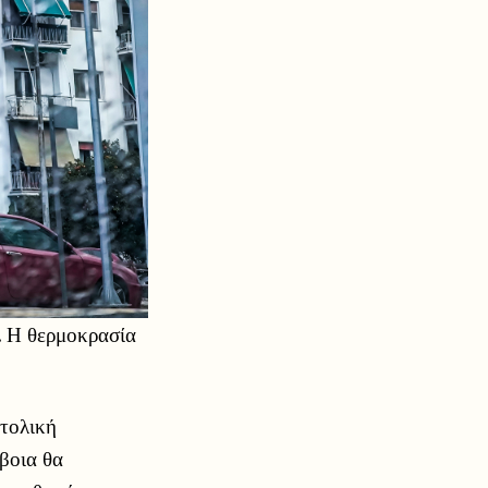
. Η θερμοκρασία
ατολική
βοια θα