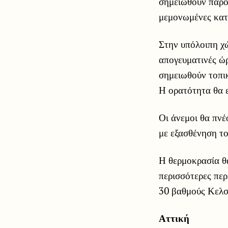
σημειωθούν παροδ
μεμονωμένες κατα
Στην υπόλοιπη χώ
απογευματινές ώρ
σημειωθούν τοπικ
Η ορατότητα θα ε
Οι άνεμοι θα πνέ
με εξασθένηση το
Η θερμοκρασία θα
περισσότερες περ
30 βαθμούς Κελσ
Αττική