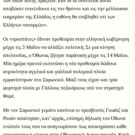
των ιδίων αυτής πράξεων. Εάν δε αι συνέπειαι αυταί
αποβώσιν επικίνδυνοι εις τον θρόνον και εις την μέλλουσαν
ευημερίαν της Ελλάδος η ευθύνη θα επιβληθεί επί των
Ελλήνων υπουργών».
Οι «προστάτες» έδιναν προθεσμία στην ελληνική κυβέρνηση
μέχρι τις 5 Μαΐου να αλλάξει πολιτική. Σε μια κίνηση
απελπισίας, ο Όθωνας ζήτησε παράταση μέχρι τις 14 Μαΐου.
Μία ημέρα προτού εκπνεύσει η νέα προθεσμία δώδεκα
ατμοκίνητα αγγλικά και γαλλικά πολεμικά πλοία
εμφανίστηκαν στο Σαρωνικό. Μαζί τους είχαν και τρία
φορτηγά πλοία με Γάλλους πεζικάριους υπό τον στρατηγό
Φορέ.
Με τον Σαρωνικό γεμάτο κανόνια οι πρεσβευτές Γουάιζ και
Ρουάν απαίτησαν, κατ’ αρχάς, επίσημη δήλωση του Όθωνα
ενώπιόν τους που να αναγνωρίσουν πως αποκηρύσσει κάθε
επαναστατικό κίνημα στην Οθωμανική Αυτοκρατορία. Κατά