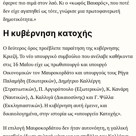
έφερνε πιο σιμά στον λαό. Κι ο «κωφός Βαυαρός», που ποτέ
δεν είχε αγαπηθεί ως τότε, γνώρισε μια πρωτοφανερωτή
δημοτικότητα.»
Η κυβέρνηση κατοχής
Ο δεύτερος όρος προέβλεπε παραίτηση της κυβέρνησης
Κριεζή. Το νέο υπουργικό συμβούλιο που ανέλαβε καθήκοντα
στις 16 Μαΐου είχε ως πρωθυπουργό και υπουργό
Οικονομικών τον Μαυροκορδάτο και υπουργούς τους Ρήγα
Παλαμήδη (Εσωτερικών), Δημήτριο Καλλέργη
(Στρατιωτικών), Π. Αργυρόπουλο (Εξωτερικών), Κ. Κανάρη
(Ναυτικών), Δ. Καλλιγά (Δικαιοσύνης) και Γ. Ψύλλα
(Εκκλησιαστικών). Η κυβέρνηση αυτή έμεινε, και
δικαιολογημένα, στην ιστορία ως «υπουργείο Κατοχής».
Η επιλογή Μαυροκορδάτου δεν ήταν αυτονόητη, η γαλλική
πρεσβεία έδωσε σκληρή μάχη για να επιβάλει τον Καλλέργη,