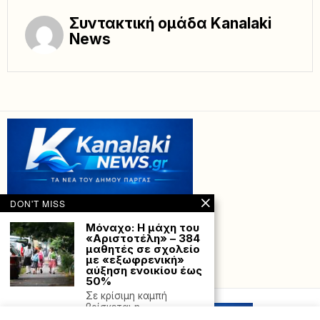
Συντακτική ομάδα Kanalaki
News
DON'T MISS
Μόναχο: Η μάχη του
«Αριστοτέλη» – 384
μαθητές σε σχολείο
με «εξωφρενική»
αύξηση ενοικίου έως
Powered with
by Hostville”)
50%
Σε κρίσιμη καμπή
βρίσκεται η
διαπραγμάτευση για τη