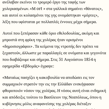
ανέλαβαν εκείνοι το τρομερό έργο της ταφής των
χολεριασμένων. «Μ ort » στα γαλλικά σημαίνει «θάνατος»,
και αυτοί οι κολασμένοι της γης ονομάστηκαν «μόρτες»,
λέξη που υφίσταται με πολλαπλές έννοιες μέχρι σήμερα.
Αυτοί που ξεπέρασαν κάθε όριο εθελοδουλίας, ακόμη και
μπροστά στη φρίκη της χολέρας ήταν ορισμένοι
«δημοσιογράφοι» . Τα κείμενα της ντροπής δεν πρέπει να
ξεχαστούν, άλλωστε με παραλλαγές σε ονόματα και γεγονότα
που διαβάζουμε και σήμερα. Στις 31 Αυγούστου 1854 η
εφημερίδα «Εβδομάς» έγραψε:
«Ματαίως πασχίζει η κακοβουλία να αποδώσει εις τον
συμμαχικόν στρατόν την εις την Ελλάδαν ενσκήψασαν
φθοροποιόν νόσον της χολέρας. Η νόσος αυτή είναι ενδημική
και απόδειξις τούτου το Βασίλειον της Νεαπόλεως, όπου η
κυβέρνησις μόλις αναφανείσης της χολέρας διέταξεν