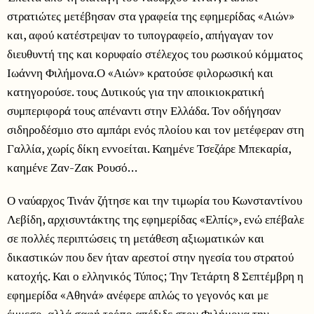
στρατιώτες μετέβησαν στα γραφεία της εφημερίδας «Αιών»
και, αφού κατέστρεψαν το τυπογραφείο, απήγαγαν τον
διευθυντή της και κορυφαίο στέλεχος του ρωσικού κόμματος
Ιωάννη Φιλήμονα.Ο «Αιών» κρατούσε φιλορωσική και
κατηγορούσε. τους Δυτικούς για την αποικιοκρατική
συμπεριφορά τους απέναντι στην Ελλάδα. Τον οδήγησαν
σιδηροδέσμιο στο αμπάρι ενός πλοίου και τον μετέφεραν στη
Γαλλία, χωρίς δίκη εννοείται. Καημένε Τσεζάρε Μπεκαρία,
καημένε Ζαν-Ζακ Ρουσό…
Ο ναύαρχος Τινάν ζήτησε και την τιμωρία του Κωνσταντίνου
Λεβίδη, αρχισυντάκτης της εφημερίδας «Ελπίς», ενώ επέβαλε
σε πολλές περιπτώσεις τη μετάθεση αξιωματικών και
δικαστικών που δεν ήταν αρεστοί στην ηγεσία του στρατού
κατοχής. Και ο ελληνικός Τύπος; Την Τετάρτη 8 Σεπτέμβρη η
εφημερίδα «Αθηνά» ανέφερε απλώς το γεγονός και με
έμμεσο, αλλά σαφή τρόπο απέδιδε στον Φιλήμονα την