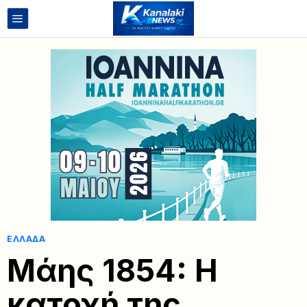
ΕΛΛΆΔΑ
Μάης 1854: Η
κατοχή της