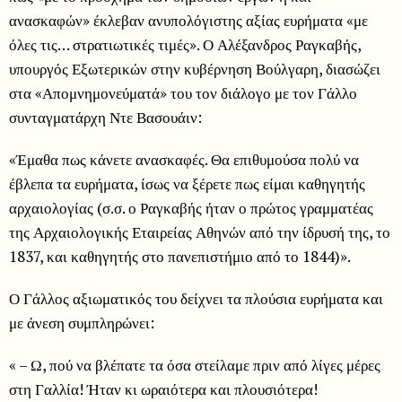
ανασκαφών» έκλεβαν ανυπολόγιστης αξίας ευρήματα «με
όλες τις… στρατιωτικές τιμές». Ο Αλέξανδρος Ραγκαβής,
υπουργός Εξωτερικών στην κυβέρνηση Βούλγαρη, διασώζει
στα «Απομνημονεύματά» του τον διάλογο με τον Γάλλο
συνταγματάρχη Ντε Βασουάιν:
«Έμαθα πως κάνετε ανασκαφές. Θα επιθυμούσα πολύ να
έβλεπα τα ευρήματα, ίσως να ξέρετε πως είμαι καθηγητής
αρχαιολογίας (σ.σ. ο Ραγκαβής ήταν ο πρώτος γραμματέας
της Αρχαιολογικής Εταιρείας Αθηνών από την ίδρυσή της, το
1837, και καθηγητής στο πανεπιστήμιο από το 1844)».
Ο Γάλλος αξιωματικός του δείχνει τα πλούσια ευρήματα και
με άνεση συμπληρώνει:
« – Ω, πού να βλέπατε τα όσα στείλαμε πριν από λίγες μέρες
στη Γαλλία! Ήταν κι ωραιότερα και πλουσιότερα!