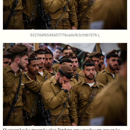
6227ddfb546e51774cada1b3cfdb137b L
Ο ισραηλινός στρατός είχε ζητήσει την εκκένωση αρκετών