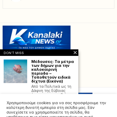
DON'T MISS
Μέδουσες: Τα μέτρα
των δήμων για την
καλοκαιρινή
περίοδο –
Τοποθετούν ειδικά
δίχτυα (Εικόνα)
Powered with
by Hostville”)
Από τα Πολιτικά ως τη
Δάφνη της Εύβοιας
έχουν παρατηρηθεί
Χρησιμοποιούμε cookies για να σας προσφέρουμε την
Ανατροπή με τον
καιρό: Από τα
καλύτερη δυνατή εμπειρία στη σελίδα μας. Εάν
μπουφάν, στις
συνεχίσετε να χρησιμοποιείτε τη σελίδα, θα
παραλίες – Η μέρα