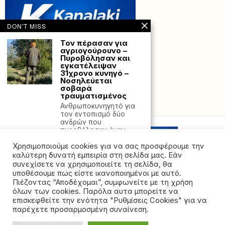
DON'T MISS
Τον πέρασαν για
αγριογούρουνο –
Πυροβόλησαν και
εγκατέλειψαν
31χρονο κυνηγό –
Νοσηλεύεται
σοβαρά
τραυματισμένος
Powered with
by Hostville”)
Ανθρωποκυνηγητό για
τον εντοπισμό δύο
ανδρών που
πυροβόλησαν έναν
31χρονο και
Χρησιμοποιούμε cookies για να σας προσφέρουμε την
Ηγουμενίτσα:
καλύτερη δυνατή εμπειρία στη σελίδα μας. Εάν
Συνελήφθη στο
συνεχίσετε να χρησιμοποιείτε τη σελίδα, θα
λιμάνι με
υποθέσουμε πως είστε ικανοποιημένοι με αυτό.
αστυνομικές
Πιέζοντας “Αποδέχομαι”, συμφωνείτε με τη χρήση
ράβδους και
όλων των cookies. Παρόλα αυτα μπορείτε να
σιδερογροθιές
©2026 - All rights reserved. Απαγορεύεται ρητά η
επισκεφθείτε την ενότητα "Ρυθμίσεις Cookies" για να
Στη σύλληψη ενός
αναδημοσίευση χωρίς προηγούμενη έγγραφη άδεια
παρέχετε προσαρμοσμένη συναίνεση.
48χρονου αλλοδαπού
της ιδιοκτήτριας εταιρείας
προέβησαν, στελέχη