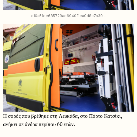
c10a5fee685729ae6940f1ea0d8c7a39 L
Η σορός που βρέθηκε στη Λευκάδα, στο Πόρτο Κατσίκι,
ανήκει σε άνδρα περίπου 60 ετών.