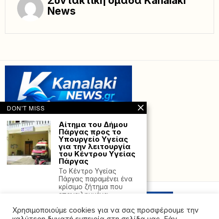
Συντακτική ομάδα Kanalaki
News
DON'T MISS
Αίτημα του Δήμου
Πάργας προς το
Υπουργείο Υγείας
για την λειτουργία
του Κέντρου Υγείας
Πάργας
Powered with
by Hostville”)
Το Κέντρο Υγείας
Πάργας παραμένει ένα
κρίσιμο ζήτημα που
επανειλημμένα
ΑΑΔΕ: Ψηφιακό
Χρησιμοποιούμε cookies για να σας προσφέρουμε την
«point system» στη