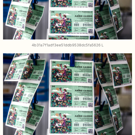
4b31a7f1adf3ee51ddb9538dc5fa5626 L