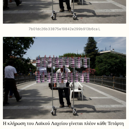
7b01dc26b33875e19842e299b913b6ca L
Η κλήρωση του Λαϊκού Λαχείου γίνεται πλέον κάθε Τετάρτη