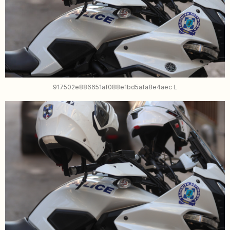
917502e886651af088e1bd5afa8e4aec L