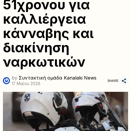
51χρονου για
καλλιέργεια
κάνναβης και
διακίνηση
ναρκωτικών
by
Συντακτική ομάδα Kanalaki News
SHARE
17 Μαΐου 2026