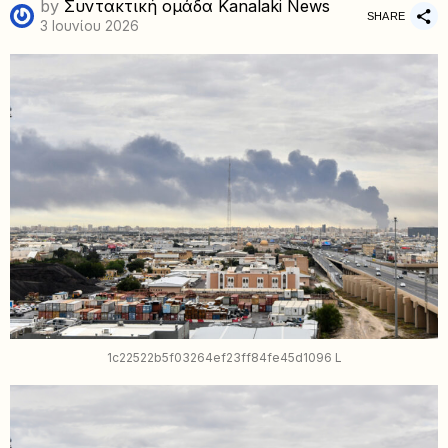
by
Συντακτική ομάδα Kanalaki News
SHARE
3 Ιουνίου 2026
1c22522b5f03264ef23ff84fe45d1096 L