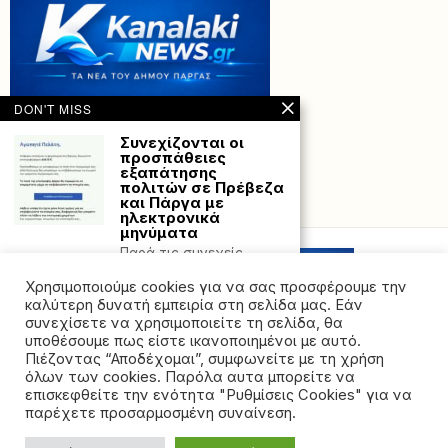
DON'T MISS
Συνεχίζονται οι
προσπάθειες
εξαπάτησης
πολιτών σε Πρέβεζα
και Πάργα με
Powered with
by Hostville”)
ηλεκτρονικά
μηνύματα
Παρά τις συνεχείς
συλλήψεις επιτήδειων
που μέσω διαδικτύου ή
Χρησιμοποιούμε cookies για να σας προσφέρουμε την
τηλεφώνου
καλύτερη δυνατή εμπειρία στη σελίδα μας. Εάν
συνεχίσετε να χρησιμοποιείτε τη σελίδα, θα
Αλλάζει ο καιρός:
υποθέσουμε πως είστε ικανοποιημένοι με αυτό.
Φεύγει η αφρικανική
Πιέζοντας “Αποδέχομαι”, συμφωνείτε με τη χρήση
σκόνη, έρχονται
όλων των cookies. Παρόλα αυτα μπορείτε να
καταιγίδες
©2026 - All rights reserved. Απαγορεύεται ρητά η
επισκεφθείτε την ενότητα "Ρυθμίσεις Cookies" για να
Νέο βαρομετρικό
αναδημοσίευση χωρίς προηγούμενη έγγραφη άδεια
παρέχετε προσαρμοσμένη συναίνεση.
χαμηλό προ των πυλών
της ιδιοκτήτριας εταιρείας
φέρνει αστάθεια στη
χώρα