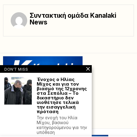
Συντακτική ομάδα Kanalaki
News
DON'T MISS
Ένοχος ο Ηλίας
Μίχος και για τον
βιασμό της 12χρονης
στα Σεπόλια – Το
δικαστήριο δεν
υιοθέτησε τελικά
την εισαγγελική
πρόταση
Την ενοχή του Ηλία
Powered with
by Hostville”)
Μίχου, βασικού
κατηγορούμενου για την
υπόθεση