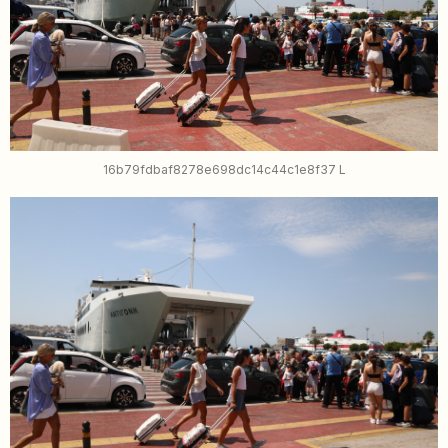
16b79fdbaf8278e698dc14c44c1e8f37 L