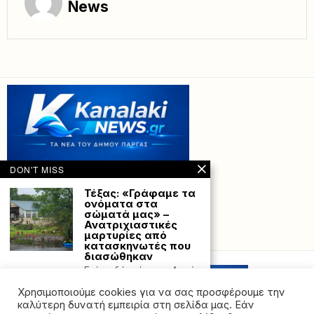
News
DON'T MISS
Τέξας: «Γράφαμε τα
ονόματα στα
σώματά μας» –
Ανατριχιαστικές
μαρτυρίες από
Powered with
by Hostville”)
κατασκηνωτές που
διασώθηκαν
Επί ποδός είναι οι Αρχές
στο Τέξας των ΗΠΑ, για
Χρησιμοποιούμε cookies για να σας προσφέρουμε την
Βριλήσσια:
καλύτερη δυνατή εμπειρία στη σελίδα μας. Εάν