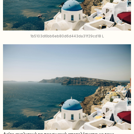
1b5103d6bb6eb80d6d443da31f29cd18 L
Δείτε αναλυτικά τα προσωρινά αποτελέσματα με τους