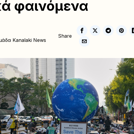
κά φαινόμενα
Share
μάδα Kanalaki News