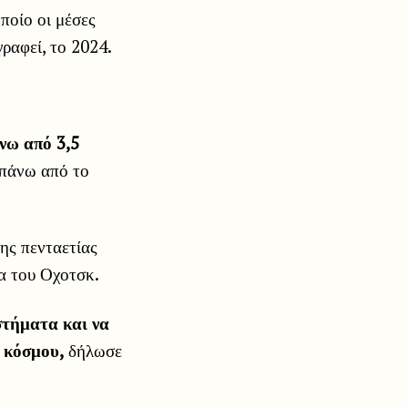
ποίο οι μέσες
ραφεί, το 2024.
νω από 3,5
 πάνω από το
ης πενταετίας
α του Οχοτσκ.
στήματα και να
υ κόσμου,
δήλωσε