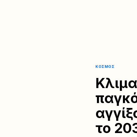
ΚΌΣΜΟΣ
Κλιμα
παγκό
αγγίξ
το 20