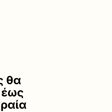
ς θα
 έως
κραία