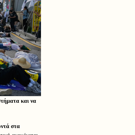
στήματα και να
οντά στα
τική αναμένεται