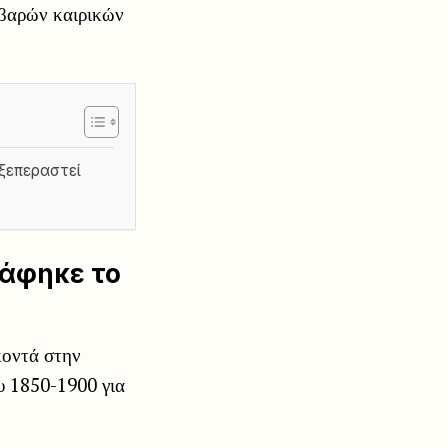
οβαρών καιρικών
ξεπεραστεί
ράφηκε το
κοντά στην
υ 1850-1900 για