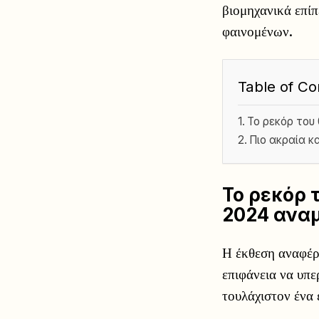
βιομηχανικά επίπ
φαινομένων.
Table of Co
Το ρεκόρ του
Πιο ακραία κ
Το ρεκόρ 
2024 αναμ
Η έκθεση αναφέρε
επιφάνεια να υπε
τουλάχιστον ένα