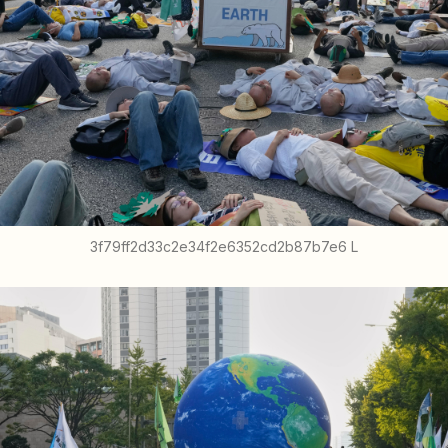
3f79ff2d33c2e34f2e6352cd2b87b7e6 L