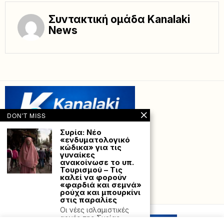
Συντακτική ομάδα Kanalaki
News
DON'T MISS
Συρία: Νέο
«ενδυματολογικό
κώδικα» για τις
γυναίκες
ανακοίνωσε το υπ.
Τουρισμού – Τις
καλεί να φορούν
«φαρδιά και σεμνά»
ρούχα και μπουρκίνι
Powered with
by Hostville”)
στις παραλίες
Οι νέες ισλαμιστικές
αρχές της Συρίας