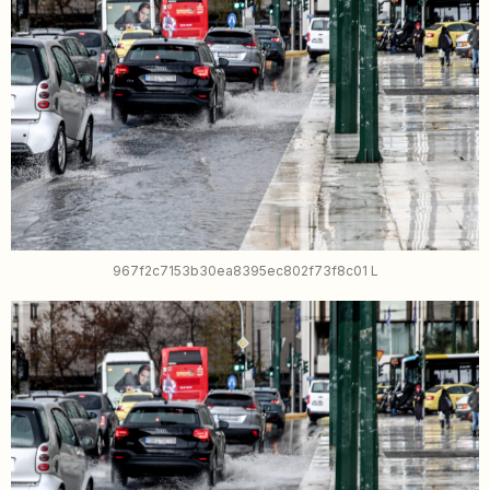
967f2c7153b30ea8395ec802f73f8c01 L