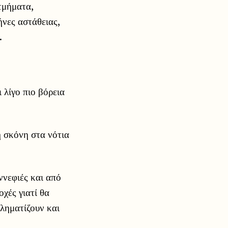
τμήματα,
ήνες αστάθειας,
.
 λίγο πιο βόρεια
ή σκόνη στα νότια
ννεφιές και από
χές γιατί θα
βληματίζουν και