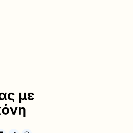
ας με
κόνη