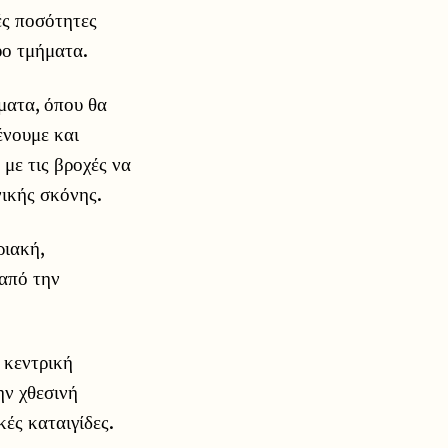
ές ποσότητες
ύο τμήματα.
σματα, όπου θα
ένουμε και
με τις βροχές να
νικής σκόνης.
ριακή,
 από την
 κεντρική
ην χθεσινή
ές καταιγίδες.