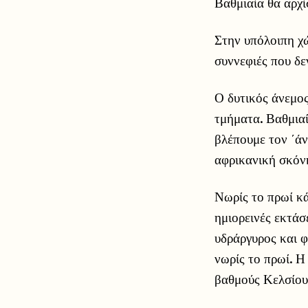
Βαθμιαία θα αρχί
Στην υπόλοιπη χώ
συννεφιές που δε
Ο δυτικός άνεμος
τμήματα. Βαθμιαί
βλέπουμε τον ΄άν
αφρικανική σκόνη
Νωρίς το πρωί κά
ημιορεινές εκτάσ
υδράργυρος και φ
νωρίς το πρωί. Η
βαθμούς Κελσίου