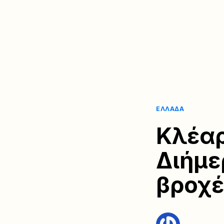
ΕΛΛΆΔΑ
Κλέα
Διήμε
βροχέ