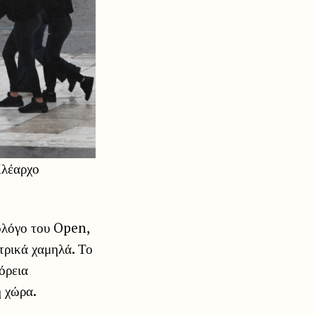
Κλέαρχο
ολόγο του Open,
τρικά χαμηλά. Το
όρεια
η χώρα.