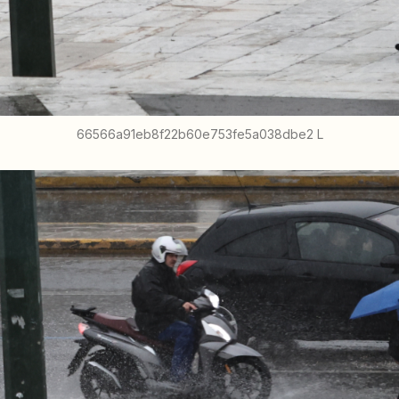
66566a91eb8f22b60e753fe5a038dbe2 L