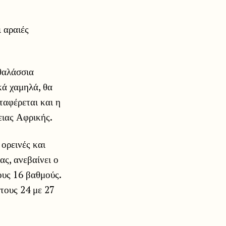
 αραιές
 θαλάσσια
κά χαμηλά, θα
ταφέρεται και η
ειας Αφρικής.
ορεινές και
ας, ανεβαίνει ο
ους 16 βαθμούς.
τους 24 με 27