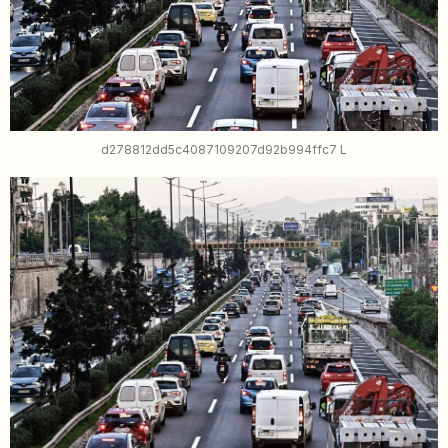
d278812dd5c4087109207d92b994ffc7 L