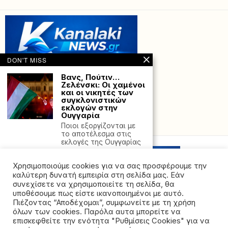
DON'T MISS
Βανς, Πούτιν…
Ζελένσκι: Οι χαμένοι
και οι νικητές των
συγκλονιστικών
εκλογών στην
Ουγγαρία
Powered with
by Hostville”)
Ποιοι εξοργίζονται με
το αποτέλεσμα στις
εκλογές της Ουγγαρίας
και
Χρησιμοποιούμε cookies για να σας προσφέρουμε την
ΗΠΑ: Η ομάδα
εκστρατείας του
καλύτερη δυνατή εμπειρία στη σελίδα μας. Εάν
Τραμπ κάνει λόγο
συνεχίσετε να χρησιμοποιείτε τη σελίδα, θα
για «συγκεκριμένες»
υποθέσουμε πως είστε ικανοποιημένοι με αυτό.
απειλές δολοφονίας
Πιέζοντας “Αποδέχομαι”, συμφωνείτε με τη χρήση
του προερχόμενες
όλων των cookies. Παρόλα αυτα μπορείτε να
από το Ιράν
©2026 - All rights reserved. Απαγορεύεται ρητά η
επισκεφθείτε την ενότητα "Ρυθμίσεις Cookies" για να
Η ομάδα η οποία
αναδημοσίευση χωρίς προηγούμενη έγγραφη άδεια