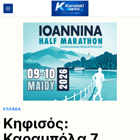
ΕΛΛΆΔΑ
Κηφισός:
Καραμπόλα 7