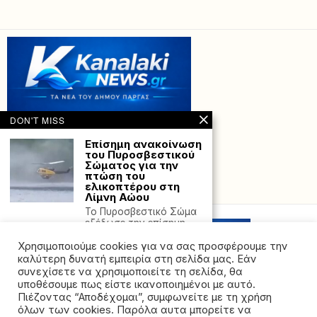
DON'T MISS
Επίσημη ανακοίνωση
του Πυροσβεστικού
Σώματος για την
πτώση του
ελικοπτέρου στη
Powered with
by Hostville”)
Λίμνη Αώου
Το Πυροσβεστικό Σώμα
εξέδωσε την επίσημη
ανακοίνωσή του
Χρησιμοποιούμε cookies για να σας προσφέρουμε την
σχετικά με
καλύτερη δυνατή εμπειρία στη σελίδα μας. Εάν
Πότε ανοίγουν μετά
συνεχίσετε να χρησιμοποιείτε τη σελίδα, θα
το Πάσχα 2026
υποθέσουμε πως είστε ικανοποιημένοι με αυτό.
μαγαζιά, σούπερ
Πιέζοντας “Αποδέχομαι”, συμφωνείτε με τη χρήση
μάρκετ και
όλων των cookies. Παρόλα αυτα μπορείτε να
τράπεζες
©2026 - All rights reserved. Απαγορεύεται ρητά η