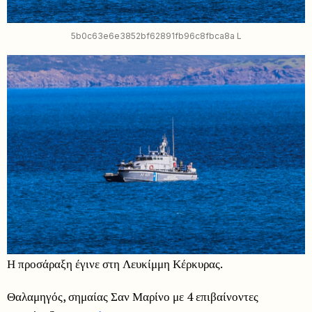
5b0c63e6e3852bf62891fb96c8fbca8a L
Η προσάραξη έγινε στη Λευκίμμη Κέρκυρας.
Θαλαμηγός, σημαίας Σαν Μαρίνο με 4 επιβαίνοντες