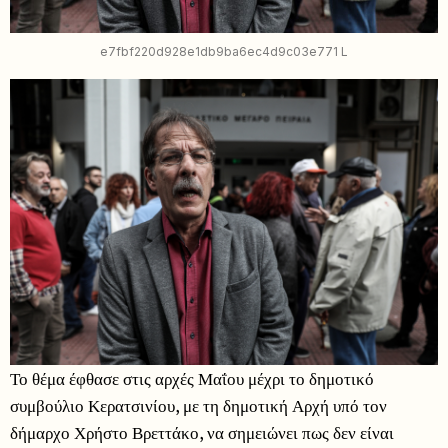
e7fbf220d928e1db9ba6ec4d9c03e771 L
Το θέμα έφθασε στις αρχές Μαΐου μέχρι το δημοτικό
συμβούλιο Κερατσινίου, με τη δημοτική Αρχή υπό τον
δήμαρχο Χρήστο Βρεττάκο, να σημειώνει πως δεν είναι