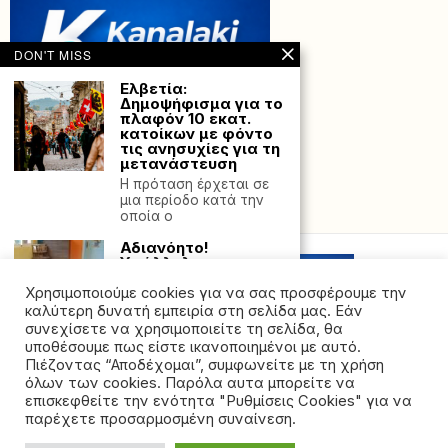
DON'T MISS
Ελβετία:
Δημοψήφισμα για το
πλαφόν 10 εκατ.
κατοίκων με φόντο
τις ανησυχίες για τη
μετανάστευση
Η πρόταση έρχεται σε
μια περίοδο κατά την
Powered with
by Hostville”)
οποία ο
Αδιανόητο!
Υπάλληλος σε
παιδικό σταθμό
κατέβασε το
Χρησιμοποιούμε cookies για να σας προσφέρουμε την
παντελόνι του και
καλύτερη δυνατή εμπειρία στη σελίδα μας. Εάν
ζήτησε από 3χρονο
συνεχίσετε να χρησιμοποιείτε τη σελίδα, θα
αγοράκι να αγγίξει
υποθέσουμε πως είστε ικανοποιημένοι με αυτό.
τα γεννητικά του
Πιέζοντας “Αποδέχομαι”, συμφωνείτε με τη χρήση
όργανα
όλων των cookies. Παρόλα αυτα μπορείτε να
©2026 - All rights reserved. Απαγορεύεται ρητά η
Περιστατικό σεξουαλική
επισκεφθείτε την ενότητα "Ρυθμίσεις Cookies" για να
ς παρενόχλησης σε
αναδημοσίευση χωρίς προηγούμενη έγγραφη άδεια
παρέχετε προσαρμοσμένη συναίνεση.
παιδικό σταθμό
της ιδιοκτήτριας εταιρείας
κατήγγειλαν οι γονείς