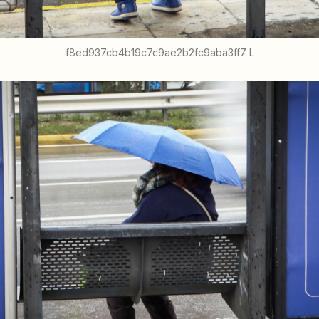
f8ed937cb4b19c7c9ae2b2fc9aba3ff7 L