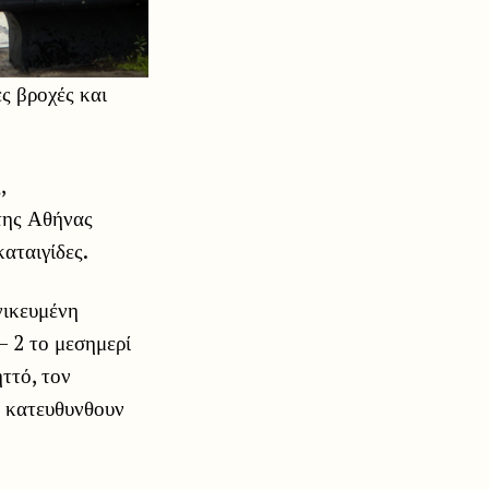
ες βροχές και
,
 της Αθήνας
αταιγίδες.
νικευμένη
– 2 το μεσημερί
ττό, τον
α κατευθυνθουν