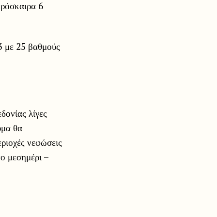
πρόσκαιρα 6
3 με 25 βαθμούς
δονίας λίγες
υμα θα
εριοχές νεφώσεις
το μεσημέρι –