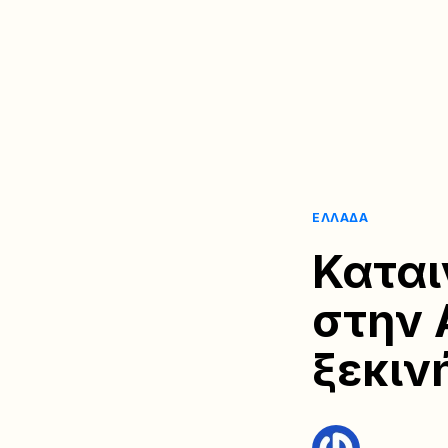
ΕΛΛΆΔΑ
Καται
στην 
ξεκιν