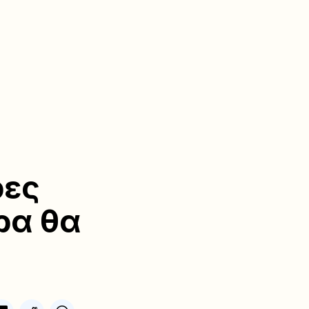
ρες
ρα θα