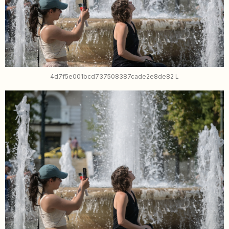
4d7f5e001bcd737508387cade2e8de82 L