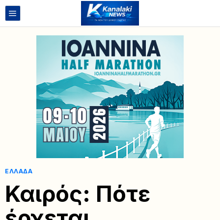
ΕΛΛΆΔΑ
Καιρός: Πότε
έρχεται