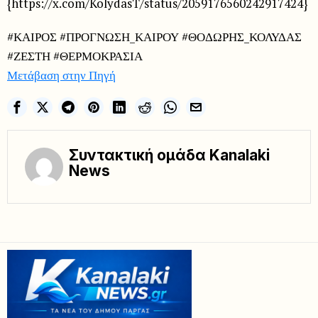
{https://x.com/KolydasT/status/2059176560242917424}
#ΚΑΙΡΟΣ #ΠΡΟΓΝΩΣΗ_ΚΑΙΡΟΥ #ΘΟΔΩΡΗΣ_ΚΟΛΥΔΑΣ
#ΖΕΣΤΗ #ΘΕΡΜΟΚΡΑΣΙΑ
Μετάβαση στην Πηγή
Συντακτική ομάδα Kanalaki
News