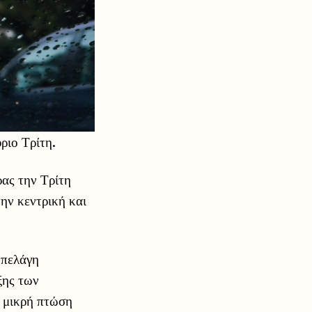
ριο Τρίτη.
ρας την Τρίτη
την κεντρική και
 πελάγη
ξης των
 μικρή πτώση