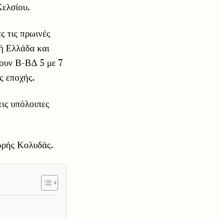
Κελσίου.
ς τις πρωινές
ή Ελλάδα και
έουν Β-ΒΔ 5 με 7
ς εποχής.
τις υπόλοιπες
ωρής Κολυδάς.