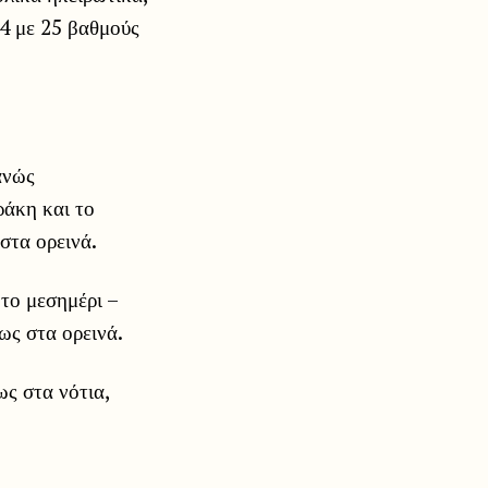
24 με 25 βαθμούς
ανώς
ράκη και το
στα ορεινά.
το μεσημέρι –
ως στα ορεινά.
ως στα νότια,