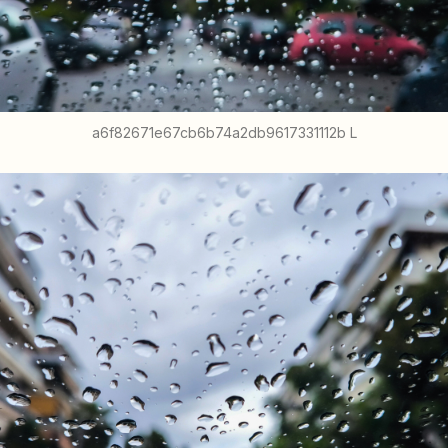
a6f82671e67cb6b74a2db9617331112b L