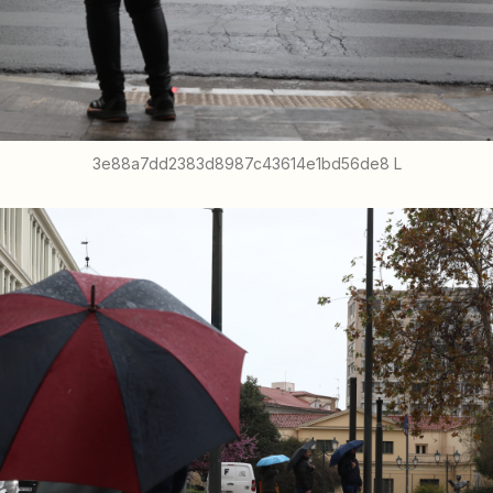
3e88a7dd2383d8987c43614e1bd56de8 L