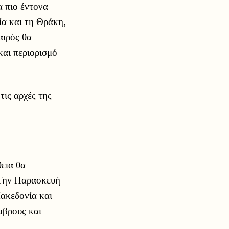
α πιο έντονα
ία και τη Θράκη,
αιρός θα
και περιορισμό
τις αρχές της
θεια θα
 Την Παρασκευή
Μακεδονία και
μβρους και