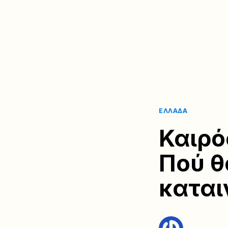
ΕΛΛΆΔΑ
Καιρό
Πού θ
καται