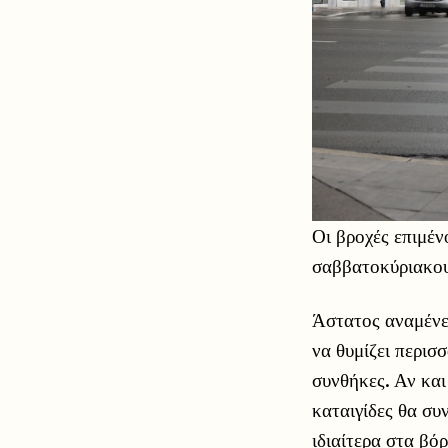
Οι βροχές επιμέν
σαββατοκύριακου
Άστατος αναμένετ
να θυμίζει περισ
συνθήκες. Αν και
καταιγίδες θα συ
ιδιαίτερα στα βό