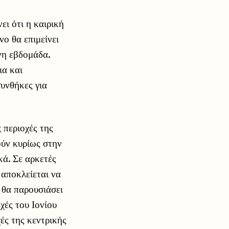
ι ότι η καιρική
νο θα επιμείνει
νη εβδομάδα.
ια και
υνθήκες για
 περιοχές της
ούν κυρίως στην
κά. Σε αρκετές
 αποκλείεται να
 θα παρουσιάσει
χές του Ιονίου
ές της κεντρικής