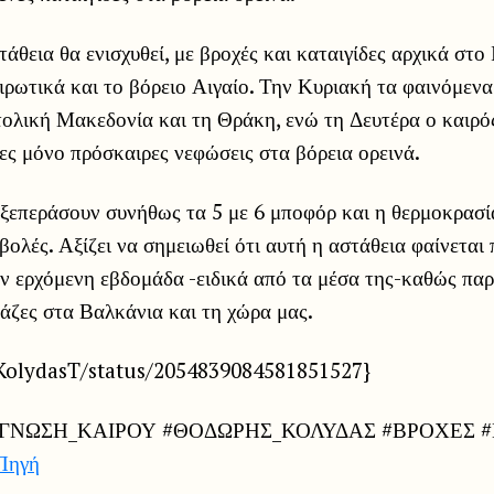
άθεια θα ενισχυθεί, με βροχές και καταιγίδες αρχικά στο 
ιρωτικά και το βόρειο Αιγαίο. Την Κυριακή τα φαινόμενα
ολική Μακεδονία και τη Θράκη, ενώ τη Δευτέρα ο καιρός
γες μόνο πρόσκαιρες νεφώσεις στα βόρεια ορεινά.
 ξεπεράσουν συνήθως τα 5 με 6 μποφόρ και η θερμοκρασί
βολές. Αξίζει να σημειωθεί ότι αυτή η αστάθεια φαίνεται
ην ερχόμενη εβδομάδα -ειδικά από τα μέσα της-καθώς πα
μάζες στα Βαλκάνια και τη χώρα μας.
/KolydasT/status/2054839084581851527}
ΓΝΩΣΗ_ΚΑΙΡΟΥ #ΘΟΔΩΡΗΣ_ΚΟΛΥΔΑΣ #ΒΡΟΧΕΣ #
Πηγή