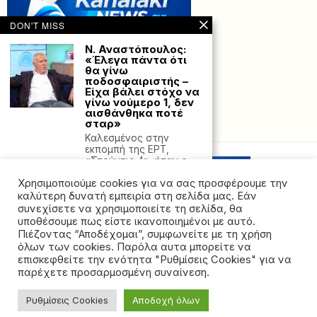
DON'T MISS
Ν. Αναστόπουλος:
«Έλεγα πάντα ότι
θα γίνω
ποδοσφαιριστής –
Είχα βάλει στόχο να
γίνω νούμερο 1, δεν
αισθάνθηκα ποτέ
σταρ»
Powered with
by Hostville”)
Καλεσμένος στην
εκπομπή της ΕΡΤ,
«Στούντιο 4», ήταν ο
κορυφαίος
Χρησιμοποιούμε cookies για να σας προσφέρουμε την
Το ΝΑΤΟ
καλύτερη δυνατή εμπειρία στη σελίδα μας. Εάν
επιβεβαίωσε πως
συνεχίσετε να χρησιμοποιείτε τη σελίδα, θα
αναχαίτισε ιρανικό
υποθέσουμε πως είστε ικανοποιημένοι με αυτό.
πύραυλο που
Πιέζοντας “Αποδέχομαι”, συμφωνείτε με τη χρήση
κατευθυνόταν στην
όλων των cookies. Παρόλα αυτα μπορείτε να
Τουρκία
©2026 - All rights reserved. Απαγορεύεται ρητά η
επισκεφθείτε την ενότητα "Ρυθμίσεις Cookies" για να
Καρότο και μαστίγιο
αναδημοσίευση χωρίς προηγούμενη έγγραφη άδεια
παρέχετε προσαρμοσμένη συναίνεση.
από τον Ντόναλντ
της ιδιοκτήτριας εταιρείας
Τραμπ, ο οποίος
επιμένει
Ρυθμίσεις Cookies
Αποδοχή όλων