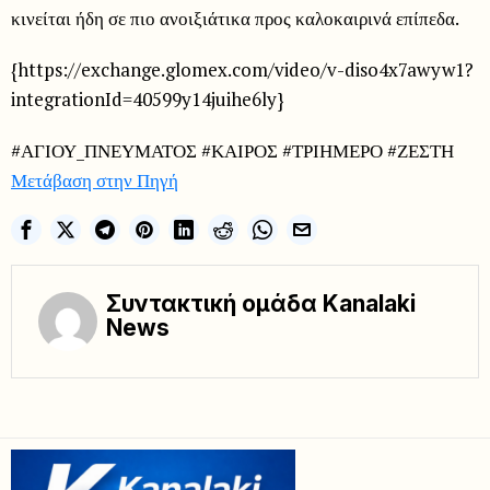
κινείται ήδη σε πιο ανοιξιάτικα προς καλοκαιρινά επίπεδα.
{https://exchange.glomex.com/video/v-diso4x7awyw1?
integrationId=40599y14juihe6ly}
#ΑΓΙΟΥ_ΠΝΕΥΜΑΤΟΣ #ΚΑΙΡΟΣ #ΤΡΙΗΜΕΡΟ #ΖΕΣΤΗ
Μετάβαση στην Πηγή
Συντακτική ομάδα Kanalaki
News