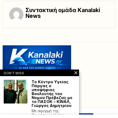
Συντακτική ομάδα Kanalaki
News
DON'T MISS
Το Κέντρο Υγείας
Πάργας ο
υποψήφιος
Βουλευτής του
Νομού Πρέβεζας με
το ΠΑΣΟΚ – ΚΙΝΑΛ,
Powered with
by Hostville”)
Γιώργος Δημητρίου
Με αφορμή της
Παγκόσμιας Ημέρα