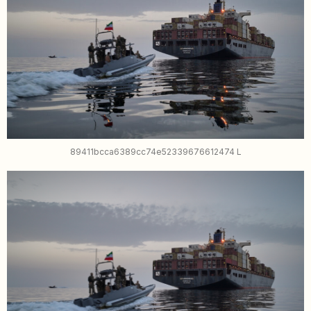
89411bcca6389cc74e52339676612474 L