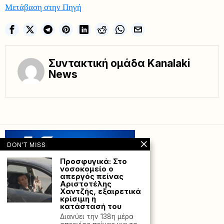
Μετάβαση στην Πηγή
Συντακτική ομάδα Kanalaki
News
DON'T MISS
Προσφυγικά: Στο
νοσοκομείο ο
απεργός πείνας
Αριστοτέλης
Χαντζής, εξαιρετικά
κρίσιμη η
κατάστασή του
Διανύει την 138η μέρα