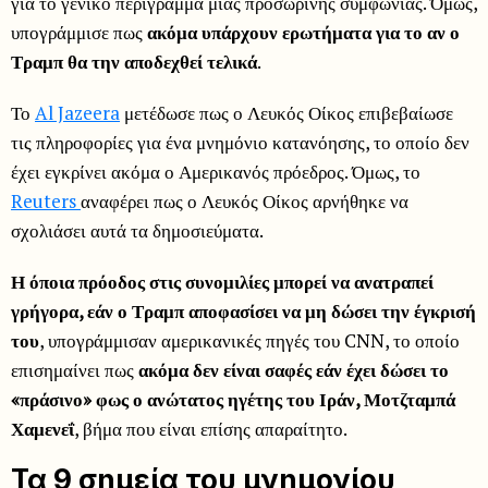
για το γενικό περίγραμμα μιας προσωρινής συμφωνίας. Όμως,
υπογράμμισε πως
ακόμα υπάρχουν ερωτήματα για το αν ο
Τραμπ θα την αποδεχθεί τελικά
.
Το
Al Jazeera
μετέδωσε πως ο Λευκός Οίκος επιβεβαίωσε
τις πληροφορίες για ένα μνημόνιο κατανόησης, το οποίο δεν
έχει εγκρίνει ακόμα ο Αμερικανός πρόεδρος. Όμως, το
Reuters
αναφέρει πως ο Λευκός Οίκος αρνήθηκε να
σχολιάσει αυτά τα δημοσιεύματα.
Η όποια πρόοδος στις συνομιλίες μπορεί να ανατραπεί
γρήγορα, εάν ο Τραμπ αποφασίσει να μη δώσει την έγκρισή
του
, υπογράμμισαν αμερικανικές πηγές του CNN, το οποίο
επισημαίνει πως
ακόμα δεν είναι σαφές εάν έχει δώσει το
«πράσινο» φως ο ανώτατος ηγέτης του Ιράν, Μοτζταμπά
Χαμενεΐ
, βήμα που είναι επίσης απαραίτητο.
Τα 9 σημεία του μνημονίου