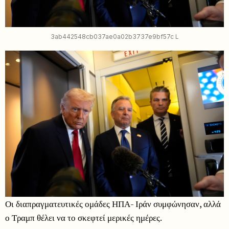
3ab442548cb037ae0a02b3737e9bf57c L
Οι διαπραγματευτικές ομάδες ΗΠΑ- Ιράν συμφώνησαν, αλλά
ο Τραμπ θέλει να το σκεφτεί μερικές ημέρες.