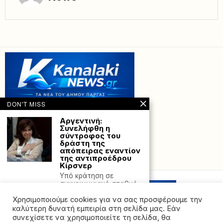
DON'T MISS
Αργεντινή:
Συνελήφθη η
σύντροφος του
δράστη της
απόπειρας εναντίον
της αντιπροέδρου
Powered with
by Hostville”)
Κίρσνερ
Yπό κράτηση σε
συγκοινωνιακό σταθμό
στη συνοικία Παλέρμo,
Χρησιμοποιούμε cookies για να σας προσφέρουμε την
στο
καλύτερη δυνατή εμπειρία στη σελίδα μας. Εάν
Τέμπη: Επιχειρούν
συνεχίσετε να χρησιμοποιείτε τη σελίδα, θα
στα συντρίμμια τα