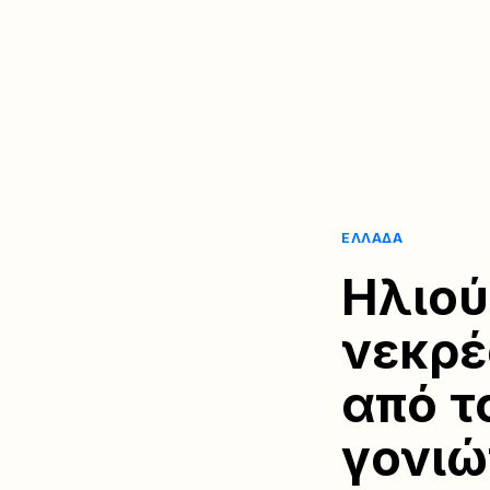
ΕΛΛΆΔΑ
Ηλιού
νεκρέ
από τ
γονιώ