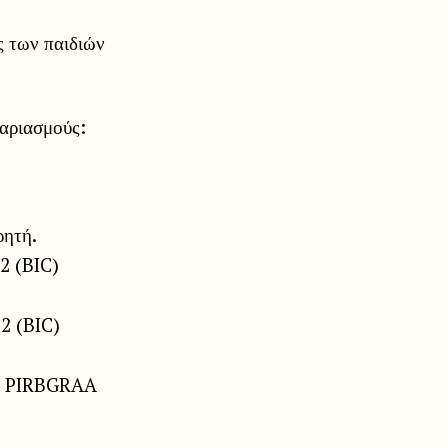
ς των παιδιών
αριασμούς:
ρητή.
2 (BIC)
2 (BIC)
C) PIRBGRAA