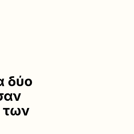
α δύο
σαν
α των