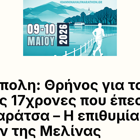
πολη: Θρήνος για τ
ς 17χρονες που έπε
αράτσα – Η επιθυμί
ν της Μελίνας