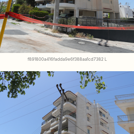
f891800a416fadda9e6f388aa1cd7382 L