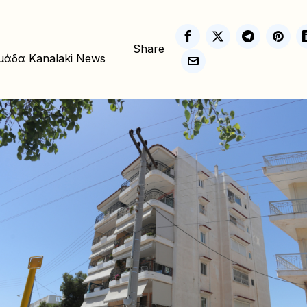
Share
μάδα Kanalaki News