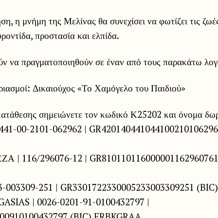
ση, η μνήμη της Μελίνας θα συνεχίσει να φωτίζει τις ζωέ
φροντίδα, προστασία και ελπίδα.
ύν να πραγματοποιηθούν σε έναν από τους παρακάτω λογ
ριασμοί: Δικαιούχος «Το Χαμόγελο του Παιδιού»
 κατάθεσης σημειώνετε τον κωδικό Κ25202 και όνομα δω
41-00-2101-062962 | GR420140441044100210106296
Α | 116/296076-12 | GR810110116000001162960761
3-003309-251 | GR3301722330005233003309251 (BI
SIAS | 0026-0201-91-0100432797 |
00910100432797 (BIC) ERBKGRAA